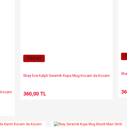
Gönder
T
TÜKENDİ
İlb
İlbay Ece Kalpli Seramik Kupa Mug Kocam da Kocam
36
a Kocam
360,00 TL