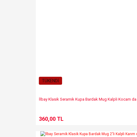
Bu ürüne benzer farklı alternatifler olmalı.
TÜKENDİ
İlbay Klasik Seramik Kupa Bardak Mug Kalpli Kocam d
360,00 TL