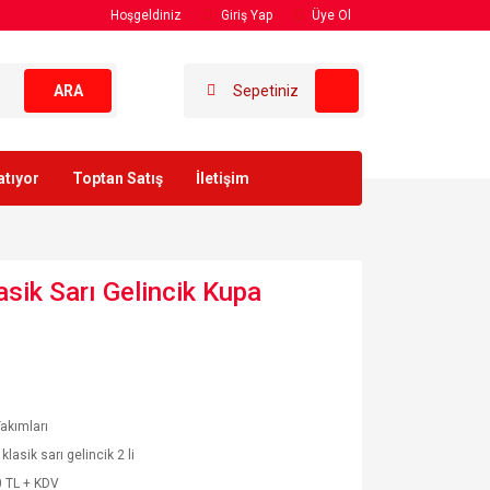
Hoşgeldiniz
Giriş Yap
Üye Ol
ARA
Sepetiniz
atıyor
Toptan Satış
İletişim
lasik Sarı Gelincik Kupa
akımları
lasik sarı gelincik 2 li
 TL + KDV