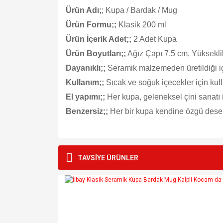
Ürün Adı;
; Kupa / Bardak / Mug
Ürün Formu;;
Klasik 200 ml
Ürün İçerik Adet;;
2 Adet Kupa
Ürün Boyutları;;
Ağız Çapı 7,5 cm, Yüksekli
Dayanıklı;;
Seramik malzemeden üretildiği i
Kullanım;;
Sıcak ve soğuk içecekler için kulla
El yapımı;;
Her kupa, geleneksel çini sanatı i
Benzersiz;;
Her bir kupa kendine özgü desen
Bu ürünün fiyat bilgisi, resim, ürün açıklamalarında v
Görüş ve önerileriniz için teşekkür ederiz.
TAVSİYE ÜRÜNLER
Ürün resmi kalitesiz, bozuk veya görüntülenemiyo
Ürün açıklamasında eksik bilgiler bulunuyor.
Ürün bilgilerinde hatalar bulunuyor.
Ürün fiyatı diğer sitelerden daha pahalı.