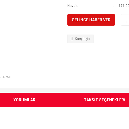
Havale
171,00
GELİNCE HABER VER
Karşılaştır
ALARMI
YORUMLAR
TAKSİT SEÇENEKLERİ