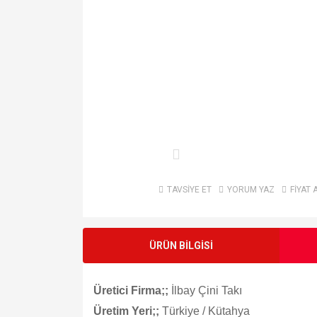
TAVSİYE ET
YORUM YAZ
FİYAT 
ÜRÜN BİLGİSİ
Üretici Firma;;
İlbay Çini Takı
Üretim Yeri;;
Türkiye / Kütahya