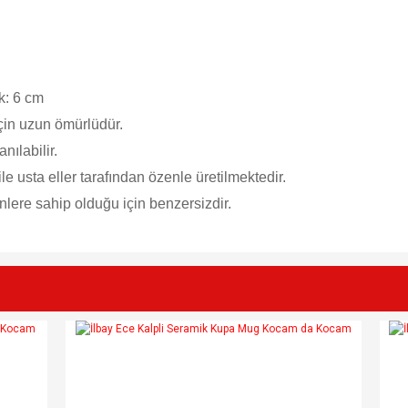
k: 6 cm
çin uzun ömürlüdür.
nılabilir.
le usta eller tarafından özenle üretilmektedir.
lere sahip olduğu için benzersizdir.
e diğer konularda yetersiz gördüğünüz noktaları öneri formunu kullanarak tarafımı
Bu ürüne ilk yorumu siz yapın!
r.
Yorum Yaz