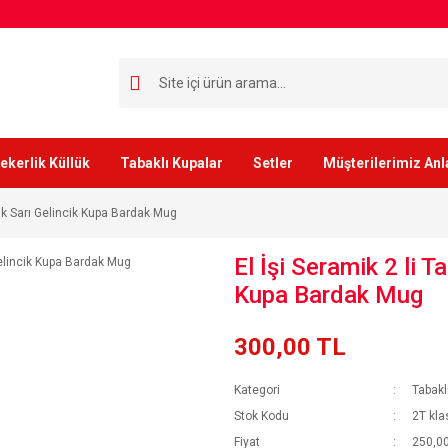
ekerlik Küllük
Tabaklı Kupalar
Setler
Müşterilerimiz Anl
asik Sarı Gelincik Kupa Bardak Mug
El İşi Seramik 2 li T
Kupa Bardak Mug
300,00 TL
Kategori
Tabakl
Stok Kodu
2T klas
Fiyat
250,00