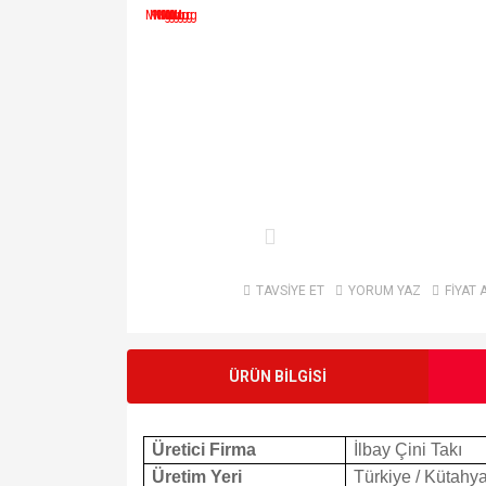
TAVSİYE ET
YORUM YAZ
FİYAT 
ÜRÜN BİLGİSİ
Üretici Firma
İlbay Çini Takı
Üretim Yeri
Türkiye / Kütahy