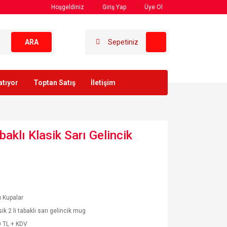
Hoşgeldiniz
Giriş Yap
Üye Ol
ARA
Sepetiniz
atıyor
Toptan Satış
İletişim
abaklı Klasik Sarı Gelincik
ı Kupalar
ik 2 li tabaklı sarı gelincik mug
 TL + KDV