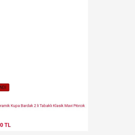
NDİ
ramik Kupa Bardak 2 li Tabaklı Klasik Mavi Pıtırcık
0 TL