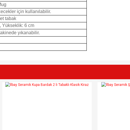
Mug
cekler için kullanılabilir.
et tabak
, Yükseklik: 6 cm
Makinede yıkanabilir.
e diğer konularda yetersiz gördüğünüz noktaları öneri formunu kullanarak tarafımı
Bu ürüne ilk yorumu siz yapın!
r.
Yorum Yaz