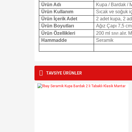
Ürün Adı
Kupa / Bardak / 
Ürün Kullanım
Sıcak ve soğuk içe
Ürün İçerik Adet
2 adet kupa, 2 ad
Ürün Boyutları
Ağız Çapı 7,5 cm
Ürün Özellikleri
200 ml sıvı alır. 
Hammadde
Seramik
Bu ürünün fiyat bilgisi, resim, ürün açıklamalarında v
Görüş ve önerileriniz için teşekkür ederiz.
TAVSİYE ÜRÜNLER
Ürün resmi kalitesiz, bozuk veya görüntülenemiyo
Ürün açıklamasında eksik bilgiler bulunuyor.
Ürün bilgilerinde hatalar bulunuyor.
Ürün fiyatı diğer sitelerden daha pahalı.
Bu ürüne benzer farklı alternatifler olmalı.