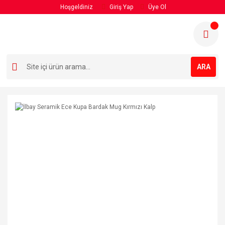
Hoşgeldiniz
Giriş Yap
Üye Ol
ARA