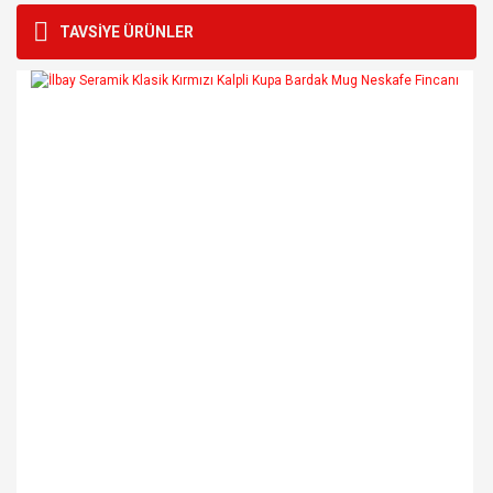
konularda yetersiz gördüğünüz noktaları öneri formunu
Bu ürüne ilk yorumu siz yapın!
TAVSİYE ÜRÜNLER
kullanarak tarafımıza iletebilirsiniz.
Görüş ve önerileriniz için teşekkür ederiz.
Yorum Yaz
Ürün resmi kalitesiz, bozuk veya görüntülenemiyor.
Ürün açıklamasında eksik bilgiler bulunuyor.
Ürün bilgilerinde hatalar bulunuyor.
Ürün fiyatı diğer sitelerden daha pahalı.
Bu ürüne benzer farklı alternatifler olmalı.
Gönder