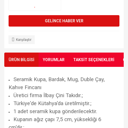
GELİNCE HABER VER
Karşılaştır
ÜRÜN BİLGİSİ
YORUMLAR
TAKSİT SEÇENEKLERİ
ÖN
Seramik Kupa, Bardak, Mug, Duble Çay,
Kahve Fincanı
Üretici firma İlbay Çini Takıdır.;
Türkiye'de Kütahya'da üretilmiştir.;
1 adet seramik kupa gönderilecektir.
Kupanın ağız çapı 7,5 cm, yüksekliği 6
cm'dir.;