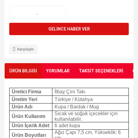
GELİNCE HABER VER
Karşılaştır
ÜRÜN BİLGİSİ
YORUMLAR
TAKSİT SEÇENEKLERİ
ÖN
Üretici Firma
İlbay Çini Takı
Üretim Yeri
Türkiye / Kütahya
Ürün Adı
Kupa / Bardak / Mug
Sıcak ve soğuk içecekler için
Ürün Kullanım
kullanılabilir.
Ürün İçerik Adet
6 adet kupa
Ağız Çapı 7,5 cm, Yükseklik: 6
Ürün Boyutları
cm