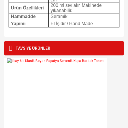
200 ml sıvı alır. Makinede
Ürün Özellikleri
yıkanabilir.
Hammadde
Seramik
Yapımı
El İşidir / Hand Made
Bu ürünün fiyat bilgisi, resim, ürün açıklamalarında ve diğer
konularda yetersiz gördüğünüz noktaları öneri formunu
Bu ürüne ilk yorumu siz yapın!
TAVSİYE ÜRÜNLER
kullanarak tarafımıza iletebilirsiniz.
Görüş ve önerileriniz için teşekkür ederiz.
Yorum Yaz
Ürün resmi kalitesiz, bozuk veya görüntülenemiyor.
Ürün açıklamasında eksik bilgiler bulunuyor.
Ürün bilgilerinde hatalar bulunuyor.
Ürün fiyatı diğer sitelerden daha pahalı.
Bu ürüne benzer farklı alternatifler olmalı.