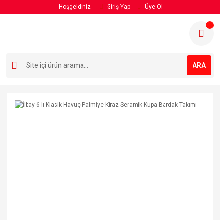
Hoşgeldiniz
Giriş Yap
Üye Ol
ARA