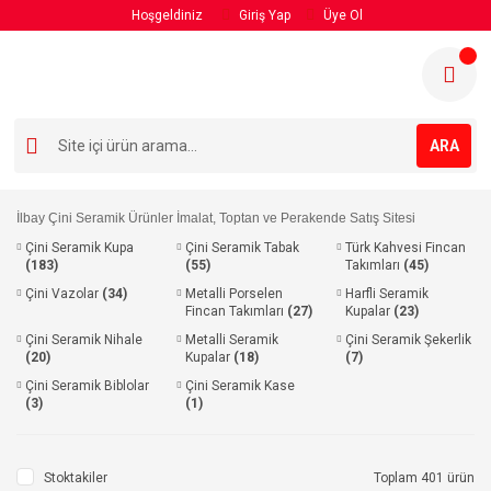
Hoşgeldiniz
Giriş Yap
Üye Ol
ARA
İlbay Çini Seramik Ürünler İmalat, Toptan ve Perakende Satış Sitesi
Çini Seramik Kupa
Çini Seramik Tabak
Türk Kahvesi Fincan
(183)
(55)
Takımları
(45)
Çini Vazolar
(34)
Metalli Porselen
Harfli Seramik
Fincan Takımları
(27)
Kupalar
(23)
Çini Seramik Nihale
Metalli Seramik
Çini Seramik Şekerlik
(20)
Kupalar
(18)
(7)
Çini Seramik Biblolar
Çini Seramik Kase
(3)
(1)
Stoktakiler
Toplam 401 ürün