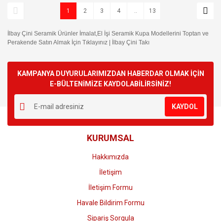
1
2
3
4
..
13
İlbay Çini Seramik Ürünler İmalat,El İşi Seramik Kupa Modellerini Toptan ve
Perakende Satın Almak İçin Tıklayınız | İlbay Çini Takı
KAMPANYA DUYURULARIMIZDAN HABERDAR OLMAK İÇİN
E-BÜLTENİMİZE KAYDOLABİLİRSİNİZ!
KAYDOL
KURUMSAL
Hakkımızda
İletişim
İletişim Formu
Havale Bildirim Formu
Sipariş Sorgula