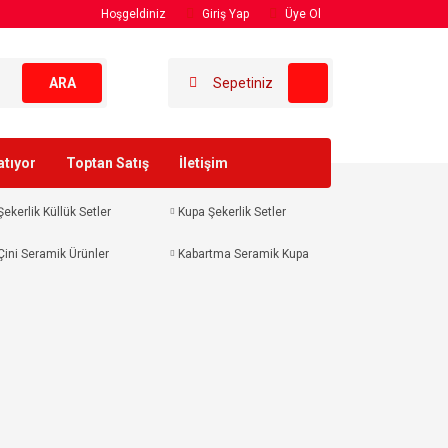
Hoşgeldiniz
Giriş Yap
Üye Ol
ARA
Sepetiniz
atıyor
Toptan Satış
İletişim
Şekerlik Küllük Setler
Kupa Şekerlik Setler
Çini Seramik Ürünler
Kabartma Seramik Kupa