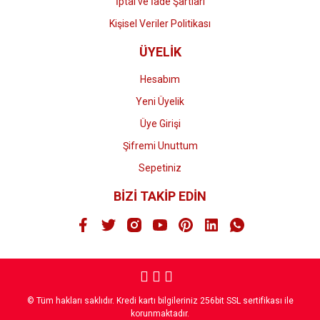
İptal ve İade Şartları
Kişisel Veriler Politikası
ÜYELİK
Hesabım
Yeni Üyelik
Üye Girişi
Şifremi Unuttum
Sepetiniz
BİZİ TAKİP EDİN
© Tüm hakları saklıdır. Kredi kartı bilgileriniz 256bit SSL sertifikası ile
korunmaktadır.