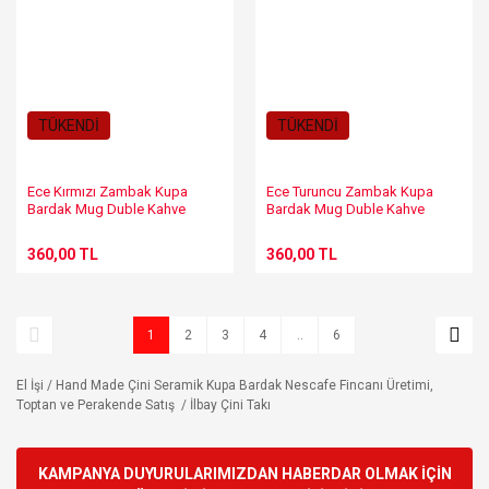
TÜKENDİ
TÜKENDİ
Ece Kırmızı Zambak Kupa
Ece Turuncu Zambak Kupa
Bardak Mug Duble Kahve
Bardak Mug Duble Kahve
Fincanı
Fincanı
360,00 TL
360,00 TL
1
2
3
4
..
6
El İşi / Hand Made Çini Seramik Kupa Bardak Nescafe Fincanı Üretimi,
Toptan ve Perakende Satış / İlbay Çini Takı
KAMPANYA DUYURULARIMIZDAN HABERDAR OLMAK İÇİN