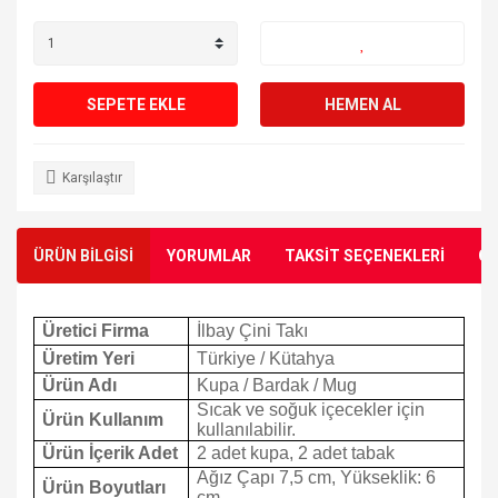
SEPETE EKLE
HEMEN AL
Karşılaştır
ÜRÜN BİLGİSİ
YORUMLAR
TAKSİT SEÇENEKLERİ
ÖN
Üretici Firma
İlbay Çini Takı
Üretim Yeri
Türkiye / Kütahya
Ürün Adı
Kupa / Bardak / Mug
Sıcak ve soğuk içecekler için
Ürün Kullanım
kullanılabilir.
Ürün İçerik Adet
2 adet kupa, 2 adet tabak
Ağız Çapı 7,5 cm, Yükseklik: 6
Ürün Boyutları
cm