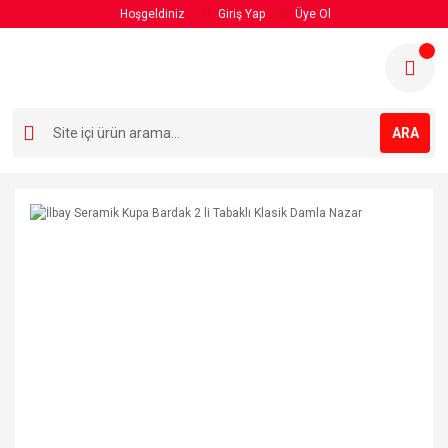
Hoşgeldiniz
Giriş Yap
Üye Ol
ARA