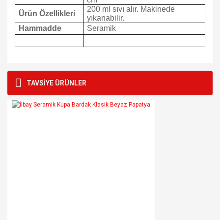
200 ml sıvı alır. Makinede
Ürün Özellikleri
yıkanabilir.
Hammadde
Seramik
Bu ürünün fiyat bilgisi, resim, ürün açıklamalarında ve diğer
konularda yetersiz gördüğünüz noktaları öneri formunu
Bu ürüne ilk yorumu siz yapın!
TAVSİYE ÜRÜNLER
kullanarak tarafımıza iletebilirsiniz.
Görüş ve önerileriniz için teşekkür ederiz.
Yorum Yaz
Ürün resmi kalitesiz, bozuk veya görüntülenemiyor.
Ürün açıklamasında eksik bilgiler bulunuyor.
Ürün bilgilerinde hatalar bulunuyor.
Ürün fiyatı diğer sitelerden daha pahalı.
Bu ürüne benzer farklı alternatifler olmalı.