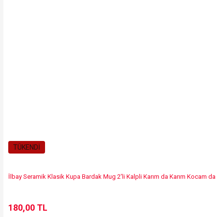
Gönder
TÜKENDİ
İlbay Seramik Klasik Kupa Bardak Mug 2'li Kalpli Karım da Karım Kocam d
180,00 TL