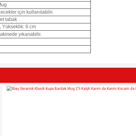
Mug
cekler için kullanılabilir.
et tabak
, Yükseklik: 6 cm
Makinede yıkanabilir.
e diğer konularda yetersiz gördüğünüz noktaları öneri formunu kullanarak tarafımı
Bu ürüne ilk yorumu siz yapın!
r.
Yorum Yaz