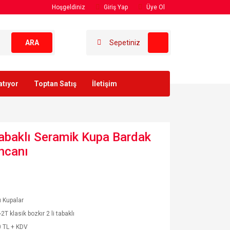
Hoşgeldiniz
Giriş Yap
Üye Ol
ARA
Sepetiniz
atıyor
Toptan Satış
İletişim
 Tabaklı Seramik Kupa Bardak
ncanı
ı Kupalar
2T klasik bozkır 2 li tabaklı
 TL + KDV