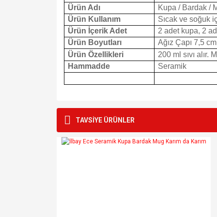
Ürün Adı
Kupa / Bardak / 
Ürün Kullanım
Sıcak ve soğuk içe
Ürün İçerik Adet
2 adet kupa, 2 ad
Ürün Boyutları
Ağız Çapı 7,5 cm
Ürün Özellikleri
200 ml sıvı alır. 
Hammadde
Seramik
Bu ürünün fiyat bilgisi, resim, ürün açıklamalarında v
Görüş ve önerileriniz için teşekkür ederiz.
TAVSİYE ÜRÜNLER
Ürün resmi kalitesiz, bozuk veya görüntülenemiyo
Ürün açıklamasında eksik bilgiler bulunuyor.
Ürün bilgilerinde hatalar bulunuyor.
Ürün fiyatı diğer sitelerden daha pahalı.
Bu ürüne benzer farklı alternatifler olmalı.