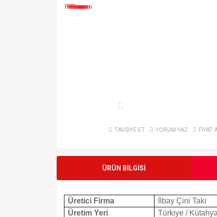
TAVSİYE ET
YORUM YAZ
FİYAT 
ÜRÜN BİLGİSİ
Üretici Firma
İlbay Çini Takı
Üretim Yeri
Türkiye / Kütahy