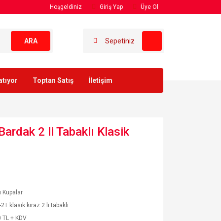
Hoşgeldiniz
Giriş Yap
Üye Ol
ARA
Sepetiniz
atıyor
Toptan Satış
İletişim
ardak 2 li Tabaklı Klasik
ı Kupalar
2T klasik kiraz 2 li tabaklı
 TL + KDV