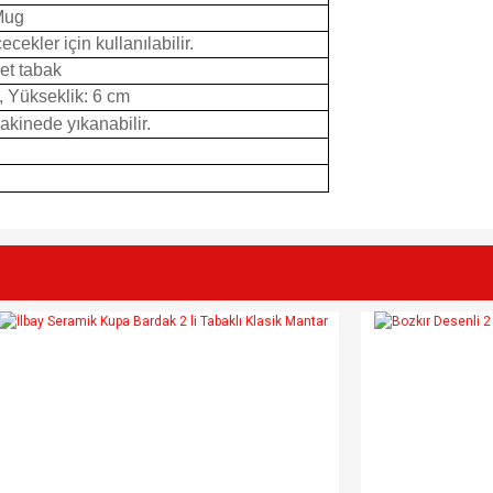
Mug
cekler için kullanılabilir.
et tabak
, Yükseklik: 6 cm
Makinede yıkanabilir.
e diğer konularda yetersiz gördüğünüz noktaları öneri formunu kullanarak tarafımı
Bu ürüne ilk yorumu siz yapın!
r.
Yorum Yaz