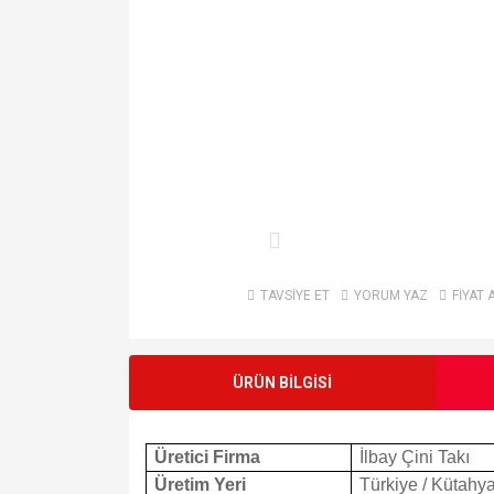
TAVSİYE ET
YORUM YAZ
FİYAT 
ÜRÜN BİLGİSİ
Üretici Firma
İlbay Çini Takı
Üretim Yeri
Türkiye / Kütahy