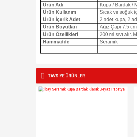
Ürün Adı
Kupa / Bardak / 
Ürün Kullanım
Sıcak ve soğuk içe
Ürün İçerik Adet
2 adet kupa, 2 ad
Ürün Boyutları
Ağız Çapı 7,5 cm
Ürün Özellikleri
200 ml sıvı alır. 
Hammadde
Seramik
Bu ürünün fiyat bilgisi, resim, ürün açıklamalarında v
Görüş ve önerileriniz için teşekkür ederiz.
TAVSİYE ÜRÜNLER
Ürün resmi kalitesiz, bozuk veya görüntülenemiyo
Ürün açıklamasında eksik bilgiler bulunuyor.
Ürün bilgilerinde hatalar bulunuyor.
Ürün fiyatı diğer sitelerden daha pahalı.
Bu ürüne benzer farklı alternatifler olmalı.