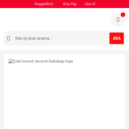
Hoşgeldiniz
Giriş Yap
Üye Ol
ARA