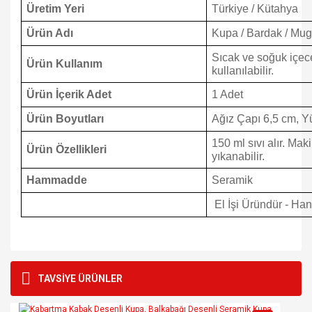
Üretim Yeri
Türkiye / Kütahya
Ürün Adı
Kupa / Bardak / Mu
Sıcak ve soğuk içece
Ürün Kullanım
kullanılabilir.
Ürün İçerik Adet
1 Adet
Ürün Boyutları
Ağız Çapı 6,5 cm, Y
150 ml sıvı alır. Ma
Ürün Özellikleri
yıkanabilir.
Hammadde
Seramik
El İşi Üründür - H
Bu ürünün fiyat bilgisi, resim, ürün açıklamalarında ve diğer
konularda yetersiz gördüğünüz noktaları öneri formunu
Bu ürüne ilk yorumu siz yapın!
TAVSİYE ÜRÜNLER
kullanarak tarafımıza iletebilirsiniz.
Görüş ve önerileriniz için teşekkür ederiz.