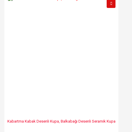
Yorum Yaz
Ürün resmi kalitesiz, bozuk veya görüntülenemiyor.
Ürün açıklamasında eksik bilgiler bulunuyor.
Ürün bilgilerinde hatalar bulunuyor.
Ürün fiyatı diğer sitelerden daha pahalı.
Bu ürüne benzer farklı alternatifler olmalı.
Gönder
Kabartma Kabak Desenli Kupa, Balkabağı Desenli Seramik Kupa