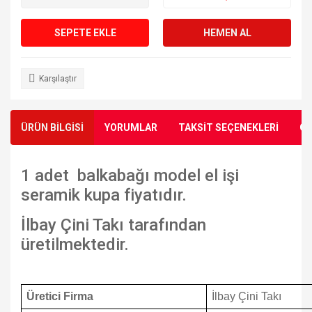
SEPETE EKLE
HEMEN AL
Karşılaştır
ÜRÜN BİLGİSİ
YORUMLAR
TAKSİT SEÇENEKLERİ
ÖN
1 adet balkabağı model el işi
seramik kupa fiyatıdır.
İlbay Çini Takı tarafından
üretilmektedir.
Üretici Firma
İlbay Çini Takı