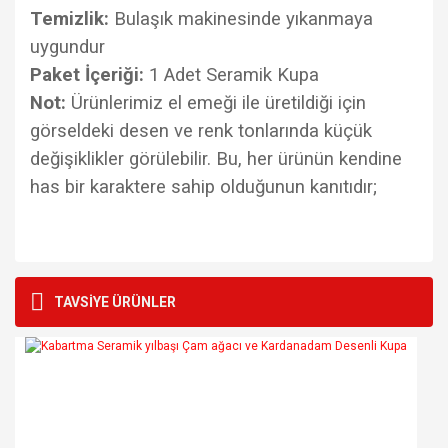
Temizlik:
Bulaşık makinesinde yıkanmaya
uygundur
Paket İçeriği:
1 Adet Seramik Kupa
Not:
Ürünlerimiz el emeği ile üretildiği için
görseldeki
desen ve renk tonlarında küçük
değişiklikler görülebilir. Bu, her ürünün kendine
has bir karaktere sahip olduğunun kanıtıdır;
Bu ürünün fiyat bilgisi, resim, ürün açıklamalarında ve diğer
konularda yetersiz gördüğünüz noktaları öneri formunu
Bu ürüne ilk yorumu siz yapın!
TAVSİYE ÜRÜNLER
kullanarak tarafımıza iletebilirsiniz.
Görüş ve önerileriniz için teşekkür ederiz.
Yorum Yaz
Ürün resmi kalitesiz, bozuk veya görüntülenemiyor.
Ürün açıklamasında eksik bilgiler bulunuyor.
Ürün bilgilerinde hatalar bulunuyor.