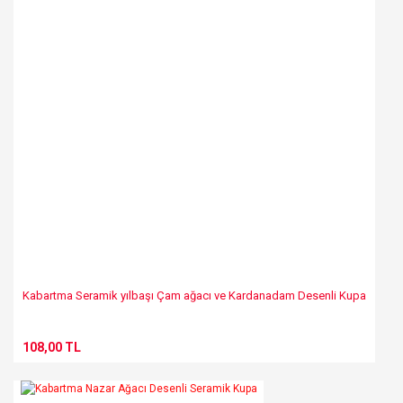
Ürün fiyatı diğer sitelerden daha pahalı.
Bu ürüne benzer farklı alternatifler olmalı.
Gönder
Kabartma Seramik yılbaşı Çam ağacı ve Kardanadam Desenli Kupa
108,00 TL