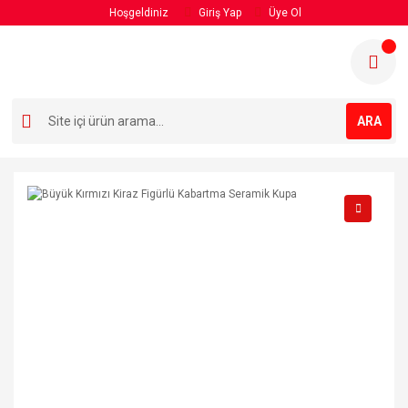
Hoşgeldiniz
Giriş Yap
Üye Ol
ARA