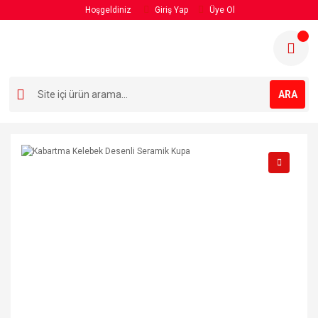
Hoşgeldiniz
Giriş Yap
Üye Ol
ARA