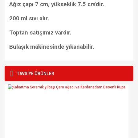
Ağız çapı 7 cm, yükseklik 7.5 cm'dir.
200 ml sıvı alır.
Toptan satışımız vardır.
Bulaşık makinesinde yıkanabilir.
Bu ürünün fiyat bilgisi, resim, ürün açıklamalarında ve diğer
konularda yetersiz gördüğünüz noktaları öneri formunu
Bu ürüne ilk yorumu siz yapın!
TAVSİYE ÜRÜNLER
kullanarak tarafımıza iletebilirsiniz.
Görüş ve önerileriniz için teşekkür ederiz.
Yorum Yaz
Ürün resmi kalitesiz, bozuk veya görüntülenemiyor.
Ürün açıklamasında eksik bilgiler bulunuyor.
Ürün bilgilerinde hatalar bulunuyor.
Ürün fiyatı diğer sitelerden daha pahalı.
Bu ürüne benzer farklı alternatifler olmalı.