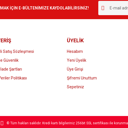
K İÇİN E-BÜLTENİMİZE KAYDOLABİLİRSİNİZ!
ERİŞ
ÜYELİK
i Satış Sözleşmesi
Hesabım
 ve Güvenlik
Yeni Üyelik
 İade Şartları
Üye Girişi
Veriler Politikası
Şifremi Unuttum
Sepetiniz
© Tüm hakları saklıdır. Kredi kartı bilgileriniz 256bit SSL sertifikası ile korunma