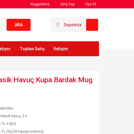
Hoşgeldiniz
Giriş Yap
Üye Ol
ARA
Sepetiniz
atıyor
Toptan Satış
İletişim
Klasik Havuç Kupa Bardak Mug
akımları
klasik havuç 2 li
 TL + KDV
 TL (%5,00 havale indirimi)