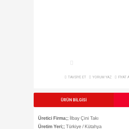
TAVSİYE ET
YORUM YAZ
FİYAT 
ÜRÜN BİLGİSİ
Üretici Firma;;
İlbay Çini Takı
Üretim Yeri;;
Türkiye / Kütahya