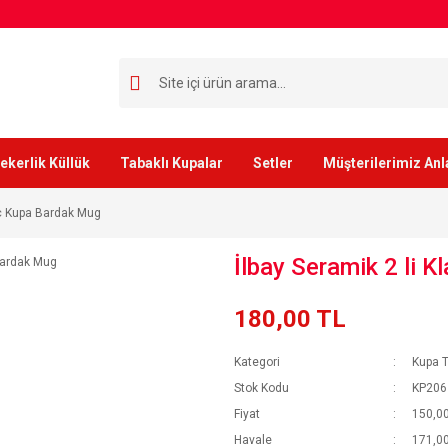
ekerlik Küllük
Tabaklı Kupalar
Setler
Müşterilerimiz Anl
uç Kupa Bardak Mug
İlbay Seramik 2 li 
180,00 TL
Kategori
Kupa T
Stok Kodu
KP206 
Fiyat
150,00
Havale
171,00