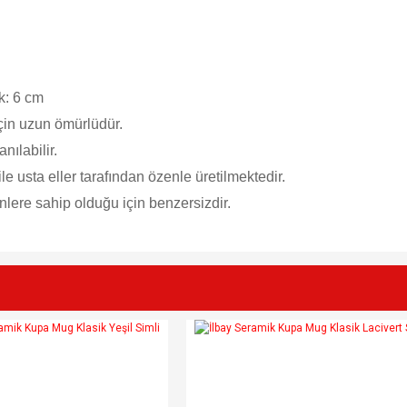
k: 6 cm
çin uzun ömürlüdür.
nılabilir.
le usta eller tarafından özenle üretilmektedir.
lere sahip olduğu için benzersizdir.
e diğer konularda yetersiz gördüğünüz noktaları öneri formunu kullanarak tarafımı
Bu ürüne ilk yorumu siz yapın!
r.
Yorum Yaz