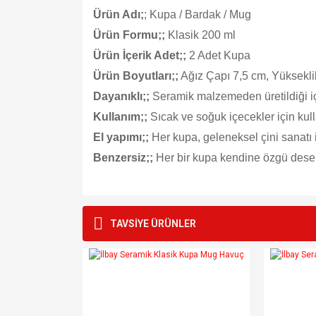
Ürün Adı;
; Kupa / Bardak / Mug
Ürün Formu;;
Klasik 200 ml
Ürün İçerik Adet;;
2 Adet Kupa
Ürün Boyutları;;
Ağız Çapı 7,5 cm, Yüksekli
Dayanıklı;;
Seramik malzemeden üretildiği i
Kullanım;;
Sıcak ve soğuk içecekler için kulla
El yapımı;;
Her kupa, geleneksel çini sanatı i
Benzersiz;;
Her bir kupa kendine özgü desen
Bu ürünün fiyat bilgisi, resim, ürün açıklamalarında v
Görüş ve önerileriniz için teşekkür ederiz.
TAVSİYE ÜRÜNLER
Ürün resmi kalitesiz, bozuk veya görüntülenemiyo
Ürün açıklamasında eksik bilgiler bulunuyor.
Ürün bilgilerinde hatalar bulunuyor.
Ürün fiyatı diğer sitelerden daha pahalı.