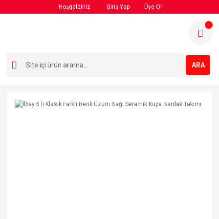
Hoşgeldiniz
Giriş Yap
Üye Ol
ARA