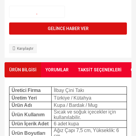
GELİNCE HABER VER
Karşılaştır
ÜRÜN BİLGİSİ
YORUMLAR
TAKSİT SEÇENEKLERİ
ÖN
Üretici Firma
İlbay Çini Takı
Üretim Yeri
Türkiye / Kütahya
Ürün Adı
Kupa / Bardak / Mug
Sıcak ve soğuk içecekler için
Ürün Kullanım
kullanılabilir.
Ürün İçerik Adet
6 adet kupa
Ağız Çapı 7,5 cm, Yükseklik: 6
Ürün Boyutları
cm