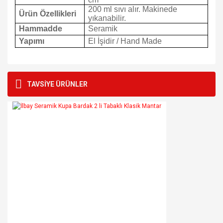
200 ml sıvı alır. Makinede
Ürün Özellikleri
yıkanabilir.
Hammadde
Seramik
Yapımı
El İşidir / Hand Made
Bu ürünün fiyat bilgisi, resim, ürün açıklamalarında ve diğer
konularda yetersiz gördüğünüz noktaları öneri formunu
Bu ürüne ilk yorumu siz yapın!
TAVSİYE ÜRÜNLER
kullanarak tarafımıza iletebilirsiniz.
Görüş ve önerileriniz için teşekkür ederiz.
Yorum Yaz
Ürün resmi kalitesiz, bozuk veya görüntülenemiyor.
Ürün açıklamasında eksik bilgiler bulunuyor.
Ürün bilgilerinde hatalar bulunuyor.
Ürün fiyatı diğer sitelerden daha pahalı.
Bu ürüne benzer farklı alternatifler olmalı.