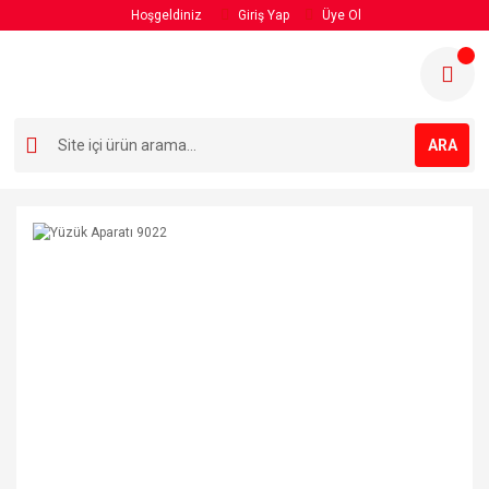
Hoşgeldiniz
Giriş Yap
Üye Ol
ARA