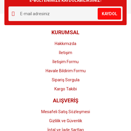
E-BÜLTENİMİZE KAYDOLABİLİRSİNİZ!
Yorum Yaz
Ürün resmi kalitesiz, bozuk veya görüntülenemiyor.
KAYDOL
Ürün açıklamasında eksik bilgiler bulunuyor.
Ürün bilgilerinde hatalar bulunuyor.
KURUMSAL
Ürün fiyatı diğer sitelerden daha pahalı.
Bu ürüne benzer farklı alternatifler olmalı.
Hakkımızda
İletişim
İletişim Formu
Havale Bildirim Formu
Gönder
Sipariş Sorgula
Kargo Takibi
ALIŞVERİŞ
Mesafeli Satış Sözleşmesi
Gizlilik ve Güvenlik
İptal ve İade Şartları