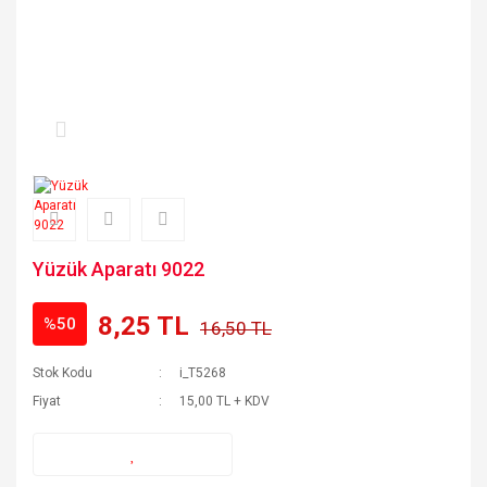
Yüzük Aparatı 9022
8,25 TL
%50
16,50 TL
Stok Kodu
i_T5268
Fiyat
15,00 TL + KDV