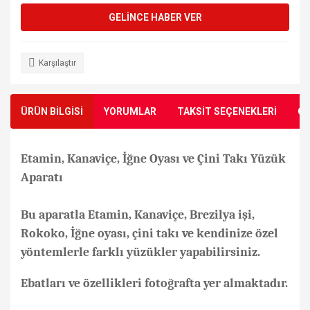
GELİNCE HABER VER
Karşılaştır
ÜRÜN BİLGİSİ
YORUMLAR
TAKSİT SEÇENEKLERİ
ÖN
Etamin, Kanaviçe, İğne Oyası ve Çini Takı Yüzük
Aparatı
Bu aparatla Etamin, Kanaviçe, Brezilya işi,
Rokoko, İğne oyası, çini takı ve kendinize özel
yöntemlerle farklı yüzükler yapabilirsiniz.
Ebatları ve özellikleri fotoğrafta yer almaktadır.