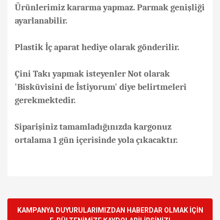
Ürünlerimiz kararma yapmaz. Parmak genişliği
ayarlanabilir.
Plastik İç aparat hediye olarak gönderilir.
Çini Takı yapmak isteyenler Not olarak
'Bisküvisini de İstiyorum' diye belirtmeleri
gerekmektedir.
Siparişiniz tamamladığınızda kargonuz
ortalama 1 gün içerisinde yola çıkacaktır.
Bu ürünün fiyat bilgisi, resim, ürün açıklamalarında ve diğer
konularda yetersiz gördüğünüz noktaları öneri formunu
Bu ürüne ilk yorumu siz yapın!
kullanarak tarafımıza iletebilirsiniz.
Görüş ve önerileriniz için teşekkür ederiz.
KAMPANYA DUYURULARIMIZDAN HABERDAR OLMAK İÇİN