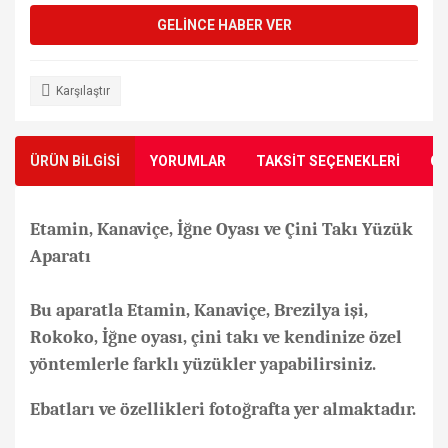
GELİNCE HABER VER
Karşılaştır
ÜRÜN BİLGİSİ
YORUMLAR
TAKSİT SEÇENEKLERİ
ÖN
Etamin, Kanaviçe, İğne Oyası ve Çini Takı Yüzük
Aparatı
Bu aparatla Etamin, Kanaviçe, Brezilya işi,
Rokoko, İğne oyası, çini takı ve kendinize özel
yöntemlerle farklı yüzükler yapabilirsiniz.
Ebatları ve özellikleri fotoğrafta yer almaktadır.