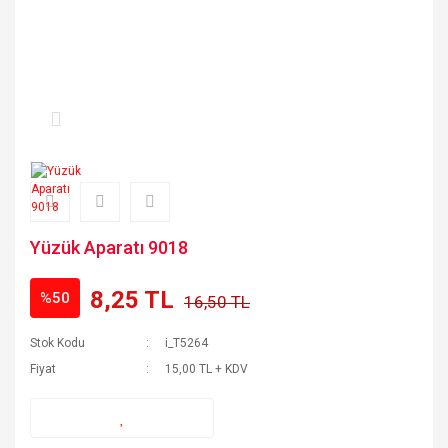
Yüzük Aparatı 9018
8,25 TL
%50
16,50 TL
Stok Kodu
i_T5264
Fiyat
15,00 TL + KDV