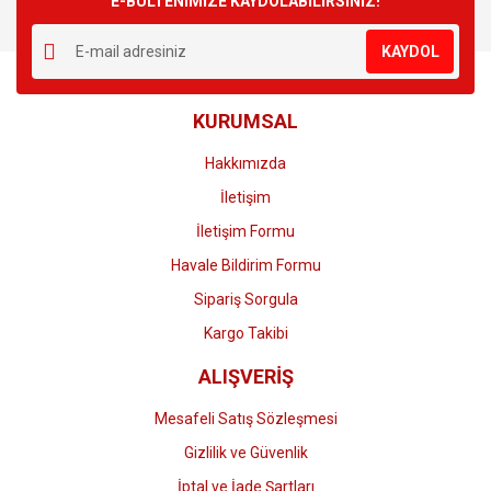
E-BÜLTENİMİZE KAYDOLABİLİRSİNİZ!
Yorum Yaz
Ürün resmi kalitesiz, bozuk veya görüntülenemiyor.
KAYDOL
Ürün açıklamasında eksik bilgiler bulunuyor.
Ürün bilgilerinde hatalar bulunuyor.
KURUMSAL
Ürün fiyatı diğer sitelerden daha pahalı.
Bu ürüne benzer farklı alternatifler olmalı.
Hakkımızda
İletişim
İletişim Formu
Havale Bildirim Formu
Gönder
Sipariş Sorgula
Kargo Takibi
ALIŞVERİŞ
Mesafeli Satış Sözleşmesi
Gizlilik ve Güvenlik
İptal ve İade Şartları