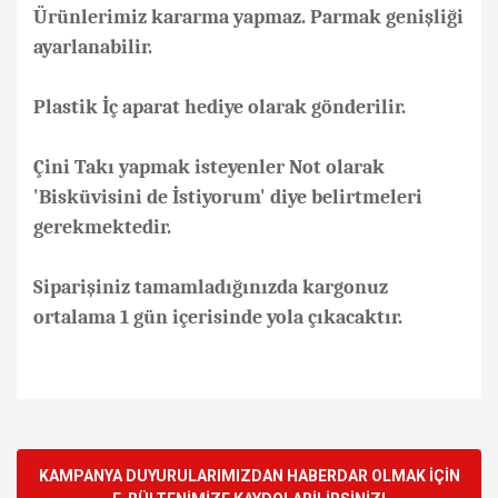
Ürünlerimiz kararma yapmaz. Parmak genişliği
ayarlanabilir.
Plastik İç aparat hediye olarak gönderilir.
Çini Takı yapmak isteyenler Not olarak
'Bisküvisini de İstiyorum' diye belirtmeleri
gerekmektedir.
Siparişiniz tamamladığınızda kargonuz
ortalama 1 gün içerisinde yola çıkacaktır.
Bu ürünün fiyat bilgisi, resim, ürün açıklamalarında ve diğer
konularda yetersiz gördüğünüz noktaları öneri formunu
Bu ürüne ilk yorumu siz yapın!
kullanarak tarafımıza iletebilirsiniz.
Görüş ve önerileriniz için teşekkür ederiz.
KAMPANYA DUYURULARIMIZDAN HABERDAR OLMAK İÇİN