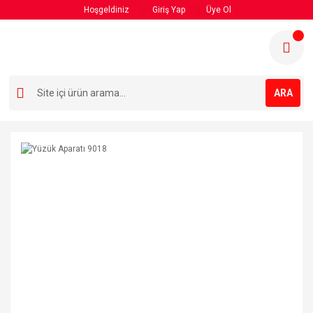
Hoşgeldiniz
Giriş Yap
Üye Ol
ARA