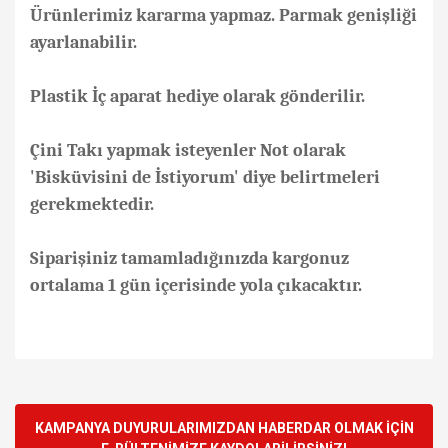
Ürünlerimiz kararma yapmaz. Parmak genişliği
ayarlanabilir.
Plastik İç aparat hediye olarak gönderilir.
Çini Takı yapmak isteyenler Not olarak
'Bisküvisini de İstiyorum' diye belirtmeleri
gerekmektedir.
Siparişiniz tamamladığınızda kargonuz
ortalama 1 gün içerisinde yola çıkacaktır.
Bu ürünün fiyat bilgisi, resim, ürün açıklamalarında ve diğer
konularda yetersiz gördüğünüz noktaları öneri formunu
Bu ürüne ilk yorumu siz yapın!
kullanarak tarafımıza iletebilirsiniz.
Görüş ve önerileriniz için teşekkür ederiz.
KAMPANYA DUYURULARIMIZDAN HABERDAR OLMAK İÇİN