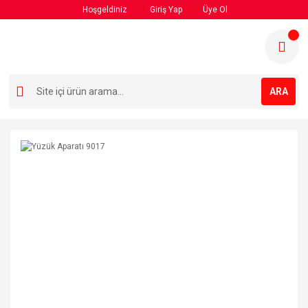
Hoşgeldiniz
Giriş Yap
Üye Ol
ARA