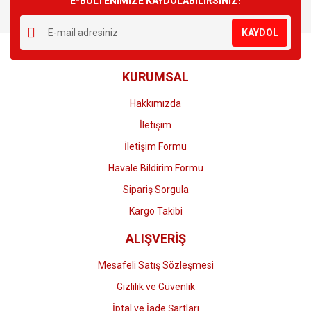
E-BÜLTENİMİZE KAYDOLABİLİRSİNİZ!
Yorum Yaz
Ürün resmi kalitesiz, bozuk veya görüntülenemiyor.
KAYDOL
Ürün açıklamasında eksik bilgiler bulunuyor.
Ürün bilgilerinde hatalar bulunuyor.
KURUMSAL
Ürün fiyatı diğer sitelerden daha pahalı.
Bu ürüne benzer farklı alternatifler olmalı.
Hakkımızda
İletişim
İletişim Formu
Havale Bildirim Formu
Gönder
Sipariş Sorgula
Kargo Takibi
ALIŞVERİŞ
Mesafeli Satış Sözleşmesi
Gizlilik ve Güvenlik
İptal ve İade Şartları