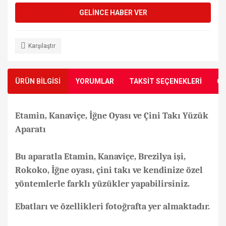
GELİNCE HABER VER
Karşılaştır
ÜRÜN BİLGİSİ
YORUMLAR
TAKSİT SEÇENEKLERİ
ÖN
Etamin, Kanaviçe, İğne Oyası ve Çini Takı Yüzük
Aparatı
Bu aparatla Etamin, Kanaviçe, Brezilya işi,
Rokoko, İğne oyası, çini takı ve kendinize özel
yöntemlerle farklı yüzükler yapabilirsiniz.
Ebatları ve özellikleri fotoğrafta yer almaktadır.