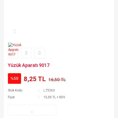
Yüzük Aparatı 9017
8,25 TL
%50
16,50 TL
Stok Kodu
i_T5263
Fiyat
15,00 TL + KDV