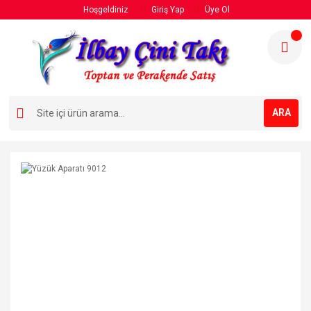
Hoşgeldiniz
Giriş Yap
Üye Ol
ARA