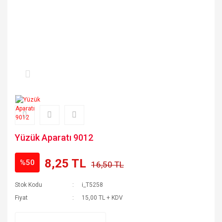
Yüzük Aparatı 9012
8,25 TL
%50
16,50 TL
Stok Kodu
i_T5258
Fiyat
15,00 TL + KDV