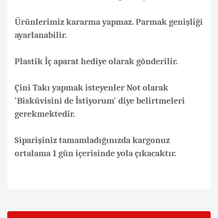
Ürünlerimiz kararma yapmaz. Parmak genişliği
ayarlanabilir.
Plastik İç aparat hediye olarak gönderilir.
Çini Takı yapmak isteyenler Not olarak
'Bisküvisini de İstiyorum' diye belirtmeleri
gerekmektedir.
Siparişiniz tamamladığınızda kargonuz
ortalama 1 gün içerisinde yola çıkacaktır.
Bu ürünün fiyat bilgisi, resim, ürün açıklamalarında ve diğer
konularda yetersiz gördüğünüz noktaları öneri formunu
Bu ürüne ilk yorumu siz yapın!
kullanarak tarafımıza iletebilirsiniz.