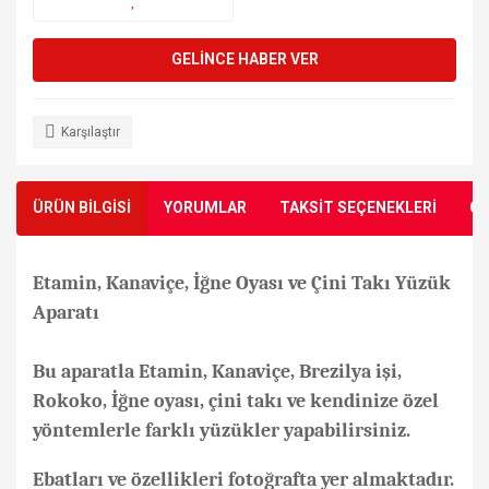
GELİNCE HABER VER
Karşılaştır
ÜRÜN BİLGİSİ
YORUMLAR
TAKSİT SEÇENEKLERİ
ÖN
Etamin, Kanaviçe, İğne Oyası ve Çini Takı Yüzük
Aparatı
Bu aparatla Etamin, Kanaviçe, Brezilya işi,
Rokoko, İğne oyası, çini takı ve kendinize özel
yöntemlerle farklı yüzükler yapabilirsiniz.
Ebatları ve özellikleri fotoğrafta yer almaktadır.