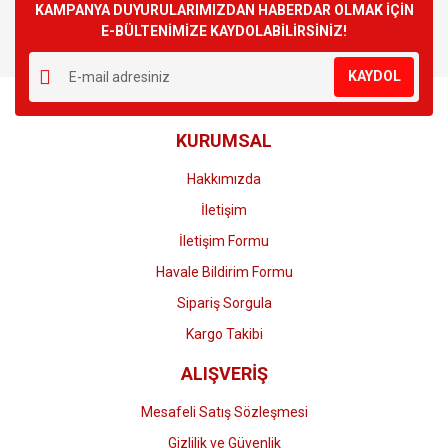
Görüş ve önerileriniz için teşekkür ederiz.
KAMPANYA DUYURULARIMIZDAN HABERDAR OLMAK İÇİN
E-BÜLTENİMİZE KAYDOLABİLİRSİNİZ!
Yorum Yaz
Ürün resmi kalitesiz, bozuk veya görüntülenemiyor.
KAYDOL
Ürün açıklamasında eksik bilgiler bulunuyor.
Ürün bilgilerinde hatalar bulunuyor.
KURUMSAL
Ürün fiyatı diğer sitelerden daha pahalı.
Bu ürüne benzer farklı alternatifler olmalı.
Hakkımızda
İletişim
İletişim Formu
Havale Bildirim Formu
Gönder
Sipariş Sorgula
Kargo Takibi
ALIŞVERİŞ
Mesafeli Satış Sözleşmesi
Gizlilik ve Güvenlik