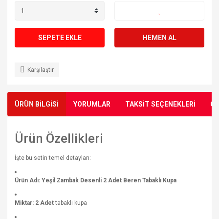
SEPETE EKLE
HEMEN AL
Karşılaştır
ÜRÜN BİLGİSİ
YORUMLAR
TAKSİT SEÇENEKLERİ
ÖN
Ürün Özellikleri
İşte bu setin temel detayları:
Ürün Adı:
Yeşil Zambak Desenli 2 Adet Beren Tabaklı Kupa
Miktar:
2 Adet
tabaklı kupa