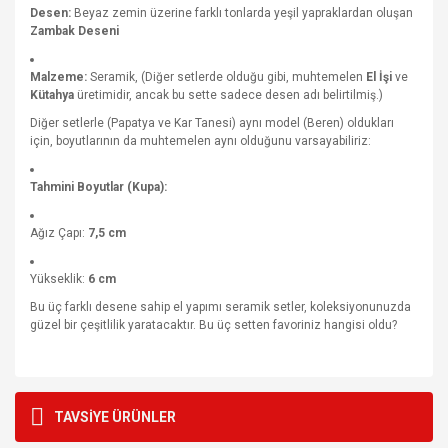
Desen:
Beyaz zemin üzerine farklı tonlarda yeşil yapraklardan oluşan
Zambak Deseni
Malzeme:
Seramik, (Diğer setlerde olduğu gibi, muhtemelen
El İşi
ve
Kütahya
üretimidir, ancak bu sette sadece desen adı belirtilmiş.)
Diğer setlerle (Papatya ve Kar Tanesi) aynı model (Beren) oldukları
için, boyutlarının da muhtemelen aynı olduğunu varsayabiliriz:
Tahmini Boyutlar (Kupa):
Ağız Çapı:
7,5 cm
Yükseklik:
6 cm
Bu üç farklı desene sahip el yapımı seramik setler, koleksiyonunuzda
güzel bir çeşitlilik yaratacaktır. Bu üç setten favoriniz hangisi oldu?
Bu ürünün fiyat bilgisi, resim, ürün açıklamalarında ve diğer
konularda yetersiz gördüğünüz noktaları öneri formunu
Bu ürüne ilk yorumu siz yapın!
TAVSİYE ÜRÜNLER
kullanarak tarafımıza iletebilirsiniz.
Görüş ve önerileriniz için teşekkür ederiz.