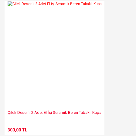
Yorum Yaz
Ürün resmi kalitesiz, bozuk veya görüntülenemiyor.
Ürün açıklamasında eksik bilgiler bulunuyor.
Ürün bilgilerinde hatalar bulunuyor.
Ürün fiyatı diğer sitelerden daha pahalı.
Bu ürüne benzer farklı alternatifler olmalı.
Gönder
Çilek Desenli 2 Adet El İşi Seramik Beren Tabaklı Kupa
300,00 TL