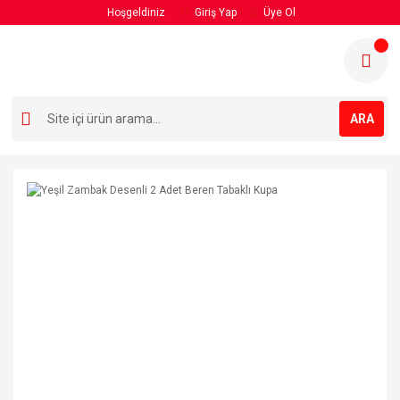
Hoşgeldiniz
Giriş Yap
Üye Ol
ARA