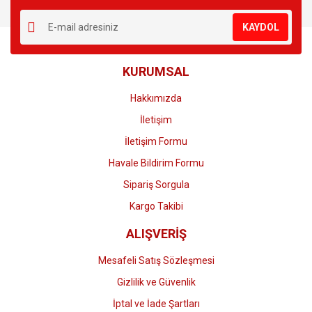
Yorum Yaz
Ürün resmi kalitesiz, bozuk veya görüntülenemiyor.
KAYDOL
Ürün açıklamasında eksik bilgiler bulunuyor.
Ürün bilgilerinde hatalar bulunuyor.
KURUMSAL
Ürün fiyatı diğer sitelerden daha pahalı.
Bu ürüne benzer farklı alternatifler olmalı.
Hakkımızda
İletişim
İletişim Formu
Havale Bildirim Formu
Gönder
Sipariş Sorgula
Kargo Takibi
ALIŞVERİŞ
Mesafeli Satış Sözleşmesi
Gizlilik ve Güvenlik
İptal ve İade Şartları