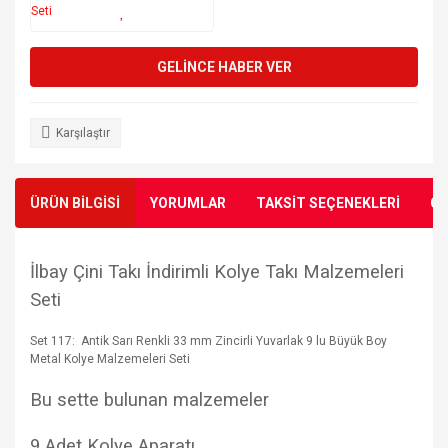
GELİNCE HABER VER
Karşılaştır
ÜRÜN BİLGİSİ
YORUMLAR
TAKSİT SEÇENEKLERİ
ÖN
İlbay Çini Takı İndirimli Kolye Takı Malzemeleri
Seti
Set 117: Antik Sarı Renkli 33 mm Zincirli Yuvarlak 9 lu Büyük Boy
Metal Kolye Malzemeleri Seti
Bu sette bulunan malzemeler
9 Adet Kolye Aparatı