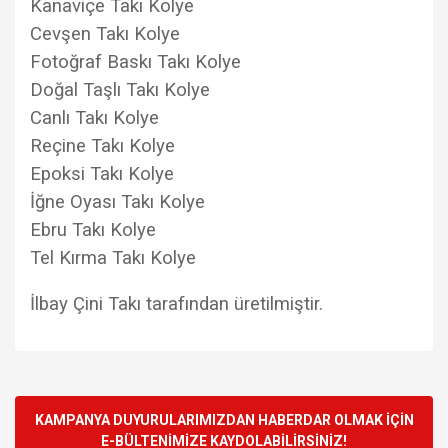
Kanaviçe Takı Kolye
Cevşen Takı Kolye
Fotoğraf Baskı Takı Kolye
Doğal Taşlı Takı Kolye
Canlı Takı Kolye
Reçine Takı Kolye
Epoksi Takı Kolye
İğne Oyası Takı Kolye
Ebru Takı Kolye
Tel Kırma Takı Kolye
İlbay Çini Takı tarafından üretilmiştir.
Bu ürünün fiyat bilgisi, resim, ürün açıklamalarında ve diğer
konularda yetersiz gördüğünüz noktaları öneri formunu
Bu ürüne ilk yorumu siz yapın!
kullanarak tarafımıza iletebilirsiniz.
Görüş ve önerileriniz için teşekkür ederiz.
KAMPANYA DUYURULARIMIZDAN HABERDAR OLMAK İÇİN
E-BÜLTENİMİZE KAYDOLABİLİRSİNİZ!