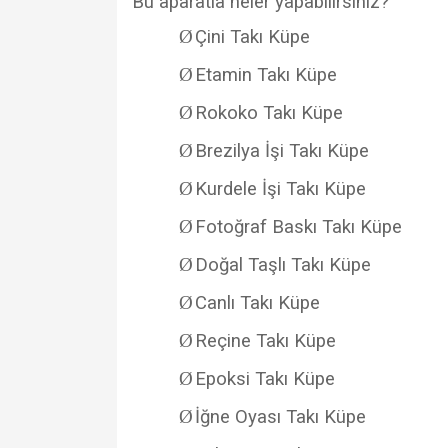
Bu aparatla neler yapabilirsiniz?
Ø
Çini Takı Küpe
Ø
Etamin Takı Küpe
Ø
Rokoko Takı Küpe
Ø
Brezilya İşi Takı Küpe
Ø
Kurdele İşi Takı Küpe
Ø
Fotoğraf Baskı Takı Küpe
Ø
Doğal Taşlı Takı Küpe
Ø
Canlı Takı Küpe
Ø
Reçine Takı Küpe
Ø
Epoksi Takı Küpe
Ø
İğne Oyası Takı Küpe