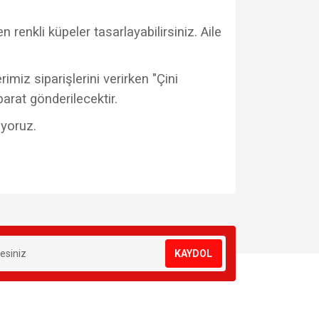
 renkli küpeler tasarlayabilirsiniz. Aile
imiz siparişlerini verirken "Çini
parat gönderilecektir.
uyoruz.
za iletebilirsiniz.
KAYDOL