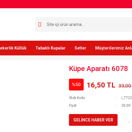
ekerlik Küllük
Tabaklı Kupalar
Setler
Müşterilerimiz Anl
Küpe Aparatı 6078
16,50 TL
%50
33,00
Stok Kodu
i_T72
Fiyat
30,00 
GELİNCE HABER VER