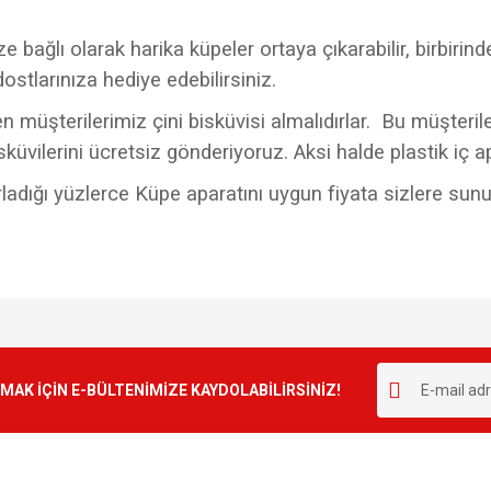
bağlı olarak harika küpeler ortaya çıkarabilir, birbirinden
dostlarınıza hediye edebilirsiniz.
 müşterilerimiz çini bisküvisi almalıdırlar. Bu müşteriler
bisküvilerini ücretsiz gönderiyoruz. Aksi halde plastik iç a
zırladığı yüzlerce Küpe aparatını uygun fiyata sizlere sun
e diğer konularda yetersiz gördüğünüz noktaları öneri formunu kullanarak tarafımı
Bu ürüne ilk yorumu siz yapın!
r.
K İÇİN E-BÜLTENİMİZE KAYDOLABİLİRSİNİZ!
Yorum Yaz