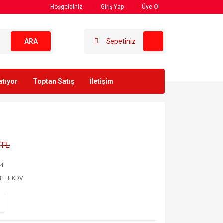
Hoşgeldiniz
Giriş Yap
Üye Ol
ARA
Sepetiniz
atıyor
Toptan Satış
İletişim
 TL
24
TL + KDV