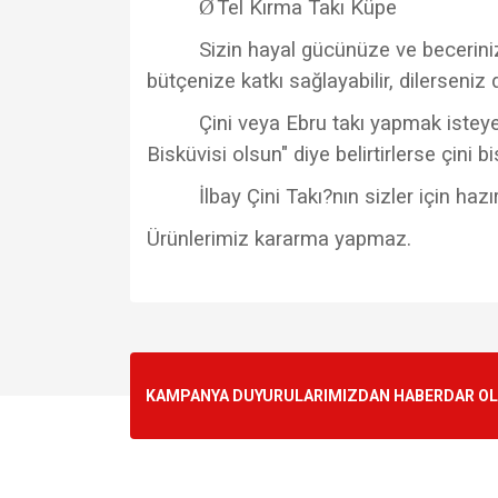
Ø
Tel Kırma Takı Küpe
Sizin hayal gücünüze ve becerinize 
bütçenize katkı sağlayabilir, dilerseniz 
Çini veya Ebru takı yapmak isteyen
Bisküvisi olsun" diye belirtirlerse çini 
İlbay Çini Takı?nın sizler için ha
Ürünlerimiz kararma yapmaz.
Bu ürünün fiyat bilgisi, resim, ürün açıklamalarında v
Görüş ve önerileriniz için teşekkür ederiz.
Ürün resmi kalitesiz, bozuk veya görüntülenemiyo
KAMPANYA DUYURULARIMIZDAN HABERDAR OLMA
Ürün açıklamasında eksik bilgiler bulunuyor.
Ürün bilgilerinde hatalar bulunuyor.
Ürün fiyatı diğer sitelerden daha pahalı.