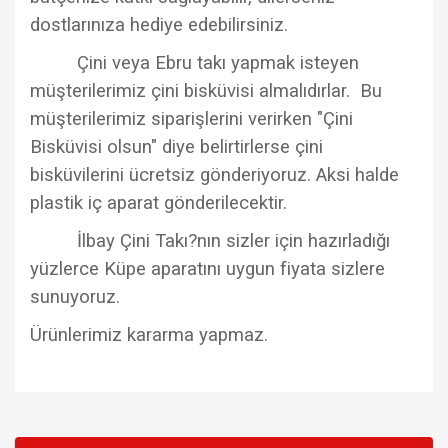
dostlarınıza hediye edebilirsiniz.
Çini veya Ebru takı yapmak isteyen
müşterilerimiz çini bisküvisi almalıdırlar. Bu
müşterilerimiz siparişlerini verirken "Çini
Bisküvisi olsun" diye belirtirlerse çini
bisküvilerini ücretsiz gönderiyoruz. Aksi halde
plastik iç aparat gönderilecektir.
İlbay Çini Takı?nın sizler için hazırladığı
yüzlerce Küpe aparatını uygun fiyata sizlere
sunuyoruz.
Ürünlerimiz kararma yapmaz.
Bu ürünün fiyat bilgisi, resim, ürün açıklamalarında ve diğer
konularda yetersiz gördüğünüz noktaları öneri formunu
Bu ürüne ilk yorumu siz yapın!
kullanarak tarafımıza iletebilirsiniz.