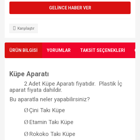
GELİNCE HABER VER
Karşılaştır
ÜRÜN BİLGİSİ
YORUMLAR
TAKSİT SEÇENEKLERİ
ÖN
Küpe Aparatı
2 Adet Küpe Aparatı fiyatıdır. Plastik İç
aparat fiyata dahildir.
Bu aparatla neler yapabilirsiniz?
Ø
Çini Takı Küpe
Ø
Etamin Takı Küpe
Ø
Rokoko Takı Küpe