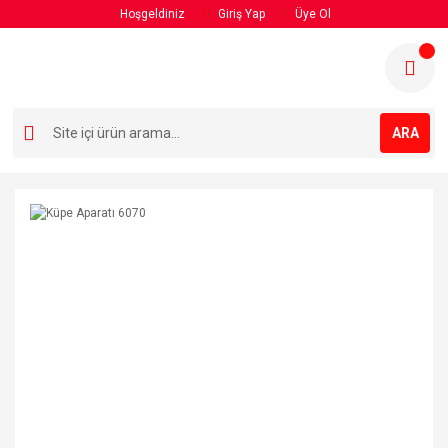
Hoşgeldiniz
Giriş Yap
Üye Ol
ARA