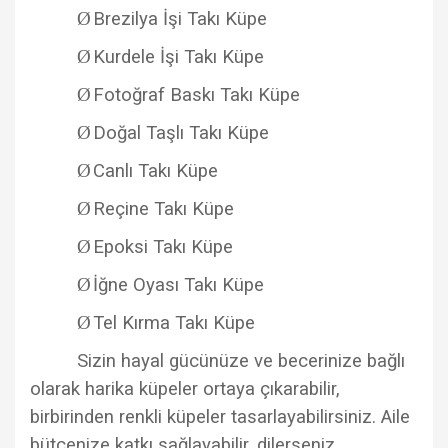
Ø
Brezilya İşi Takı Küpe
Ø
Kurdele İşi Takı Küpe
Ø
Fotoğraf Baskı Takı Küpe
Ø
Doğal Taşlı Takı Küpe
Ø
Canlı Takı Küpe
Ø
Reçine Takı Küpe
Ø
Epoksi Takı Küpe
Ø
İğne Oyası Takı Küpe
Ø
Tel Kırma Takı Küpe
Sizin hayal gücünüze ve becerinize bağlı
olarak harika küpeler ortaya çıkarabilir,
birbirinden renkli küpeler tasarlayabilirsiniz. Aile
bütçenize katkı sağlayabilir, dilerseniz