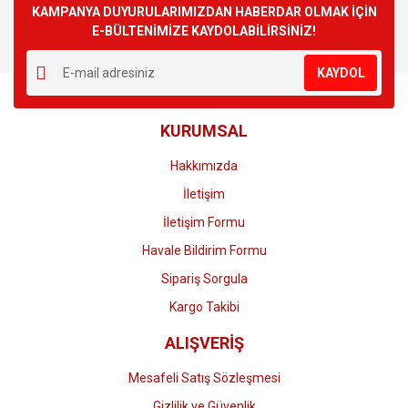
Görüş ve önerileriniz için teşekkür ederiz.
KAMPANYA DUYURULARIMIZDAN HABERDAR OLMAK İÇİN
E-BÜLTENİMİZE KAYDOLABİLİRSİNİZ!
Yorum Yaz
Ürün resmi kalitesiz, bozuk veya görüntülenemiyor.
KAYDOL
Ürün açıklamasında eksik bilgiler bulunuyor.
Ürün bilgilerinde hatalar bulunuyor.
KURUMSAL
Ürün fiyatı diğer sitelerden daha pahalı.
Bu ürüne benzer farklı alternatifler olmalı.
Hakkımızda
İletişim
İletişim Formu
Havale Bildirim Formu
Gönder
Sipariş Sorgula
Kargo Takibi
ALIŞVERİŞ
Mesafeli Satış Sözleşmesi
Gizlilik ve Güvenlik