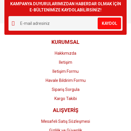
Görüş ve önerileriniz için teşekkür ederiz.
KAMPANYA DUYURULARIMIZDAN HABERDAR OLMAK İÇİN
E-BÜLTENİMİZE KAYDOLABİLİRSİNİZ!
Yorum Yaz
Ürün resmi kalitesiz, bozuk veya görüntülenemiyor.
KAYDOL
Ürün açıklamasında eksik bilgiler bulunuyor.
Ürün bilgilerinde hatalar bulunuyor.
KURUMSAL
Ürün fiyatı diğer sitelerden daha pahalı.
Bu ürüne benzer farklı alternatifler olmalı.
Hakkımızda
İletişim
İletişim Formu
Havale Bildirim Formu
Gönder
Sipariş Sorgula
Kargo Takibi
ALIŞVERİŞ
Mesafeli Satış Sözleşmesi
Gizlilik ve Güvenlik