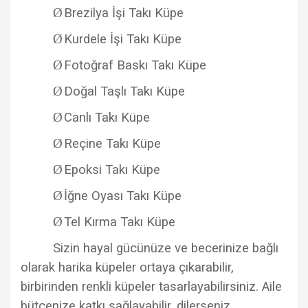
Ø
Brezilya İşi Takı Küpe
Ø
Kurdele İşi Takı Küpe
Ø
Fotoğraf Baskı Takı Küpe
Ø
Doğal Taşlı Takı Küpe
Ø
Canlı Takı Küpe
Ø
Reçine Takı Küpe
Ø
Epoksi Takı Küpe
Ø
İğne Oyası Takı Küpe
Ø
Tel Kırma Takı Küpe
Sizin hayal gücünüze ve becerinize bağlı
olarak harika küpeler ortaya çıkarabilir,
birbirinden renkli küpeler tasarlayabilirsiniz. Aile
bütçenize katkı sağlayabilir, dilerseniz