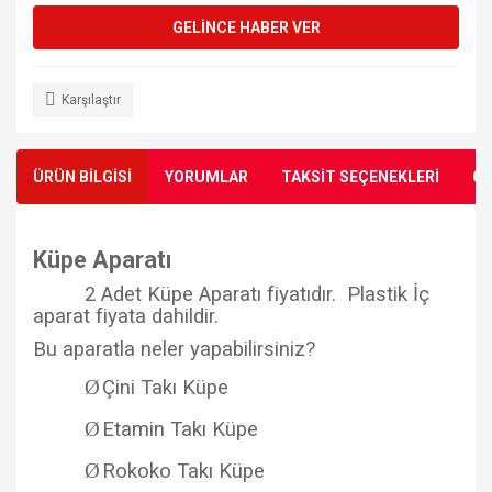
GELİNCE HABER VER
Karşılaştır
ÜRÜN BİLGİSİ
YORUMLAR
TAKSİT SEÇENEKLERİ
ÖN
Küpe Aparatı
2 Adet Küpe Aparatı fiyatıdır. Plastik İç
aparat fiyata dahildir.
Bu aparatla neler yapabilirsiniz?
Ø
Çini Takı Küpe
Ø
Etamin Takı Küpe
Ø
Rokoko Takı Küpe