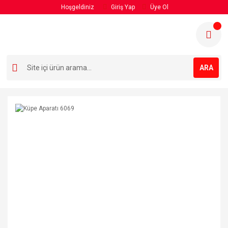
Hoşgeldiniz
Giriş Yap
Üye Ol
ARA