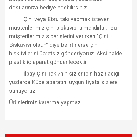
dostlarınıza hediye edebilirsiniz.
Çini veya Ebru takı yapmak isteyen
müşterilerimiz çini bisküvisi almalıdırlar. Bu
müşterilerimiz siparişlerini verirken "Çini
Bisküvisi olsun" diye belirtirlerse çini
bisküvilerini ücretsiz gönderiyoruz. Aksi halde
plastik iç aparat gönderilecektir.
İlbay Çini Takı?nın sizler için hazırladığı
yüzlerce Küpe aparatını uygun fiyata sizlere
sunuyoruz.
Ürünlerimiz kararma yapmaz.
Bu ürünün fiyat bilgisi, resim, ürün açıklamalarında ve diğer
konularda yetersiz gördüğünüz noktaları öneri formunu
Bu ürüne ilk yorumu siz yapın!
kullanarak tarafımıza iletebilirsiniz.