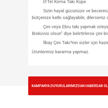
Ø
Tel Kırma Takı Küpe
Sizin hayal gücünüze ve becerinize 
bütçenize katkı sağlayabilir, dilerseniz 
Çini veya Ebru takı yapmak isteyen
Bisküvisi olsun" diye belirtirlerse çini 
İlbay Çini Takı?nın sizler için ha
Ürünlerimiz kararma yapmaz.
Bu ürünün fiyat bilgisi, resim, ürün açıklamalarında v
Görüş ve önerileriniz için teşekkür ederiz.
Ürün resmi kalitesiz, bozuk veya görüntülenemiyo
KAMPANYA DUYURULARIMIZDAN HABERDAR OLMA
Ürün açıklamasında eksik bilgiler bulunuyor.
Ürün bilgilerinde hatalar bulunuyor.
Ürün fiyatı diğer sitelerden daha pahalı.