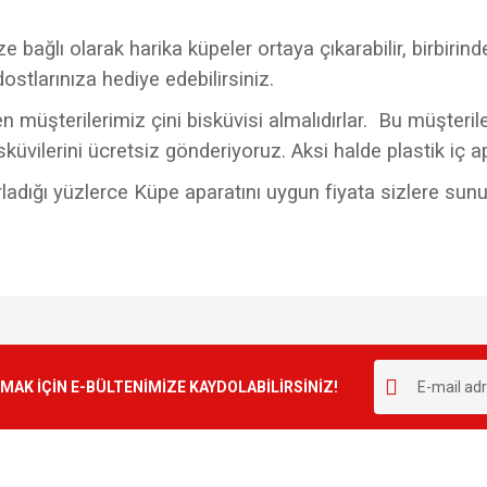
bağlı olarak harika küpeler ortaya çıkarabilir, birbirinden
dostlarınıza hediye edebilirsiniz.
 müşterilerimiz çini bisküvisi almalıdırlar. Bu müşteriler
bisküvilerini ücretsiz gönderiyoruz. Aksi halde plastik iç a
zırladığı yüzlerce Küpe aparatını uygun fiyata sizlere sun
e diğer konularda yetersiz gördüğünüz noktaları öneri formunu kullanarak tarafımı
Bu ürüne ilk yorumu siz yapın!
r.
K İÇİN E-BÜLTENİMİZE KAYDOLABİLİRSİNİZ!
Yorum Yaz