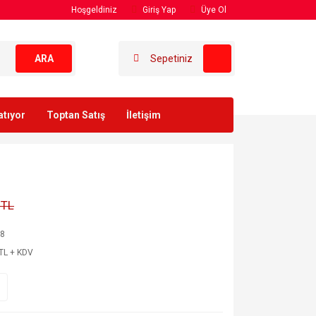
Hoşgeldiniz
Giriş Yap
Üye Ol
ARA
Sepetiniz
atıyor
Toptan Satış
İletişim
 TL
78
TL + KDV