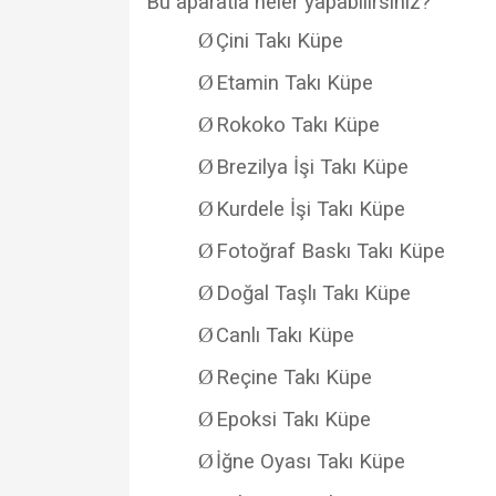
Bu aparatla neler yapabilirsiniz?
Ø
Çini Takı Küpe
Ø
Etamin Takı Küpe
Ø
Rokoko Takı Küpe
Ø
Brezilya İşi Takı Küpe
Ø
Kurdele İşi Takı Küpe
Ø
Fotoğraf Baskı Takı Küpe
Ø
Doğal Taşlı Takı Küpe
Ø
Canlı Takı Küpe
Ø
Reçine Takı Küpe
Ø
Epoksi Takı Küpe
Ø
İğne Oyası Takı Küpe