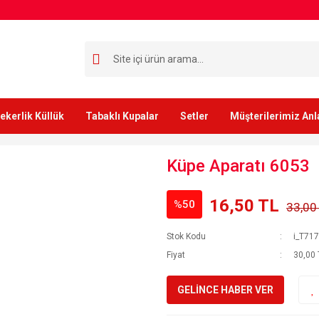
ekerlik Küllük
Tabaklı Kupalar
Setler
Müşterilerimiz Anl
Küpe Aparatı 6053
16,50 TL
%50
33,00
Stok Kodu
i_T71
Fiyat
30,00 
GELİNCE HABER VER