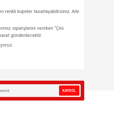
 renkli küpeler tasarlayabilirsiniz. Aile
imiz siparişlerini verirken "Çini
parat gönderilecektir.
uyoruz.
za iletebilirsiniz.
KAYDOL