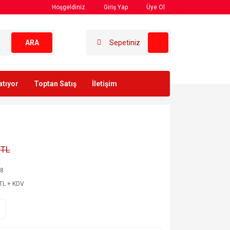
Hoşgeldiniz
Giriş Yap
Üye Ol
ARA
Sepetiniz
atıyor
Toptan Satış
İletişim
 TL
68
TL + KDV