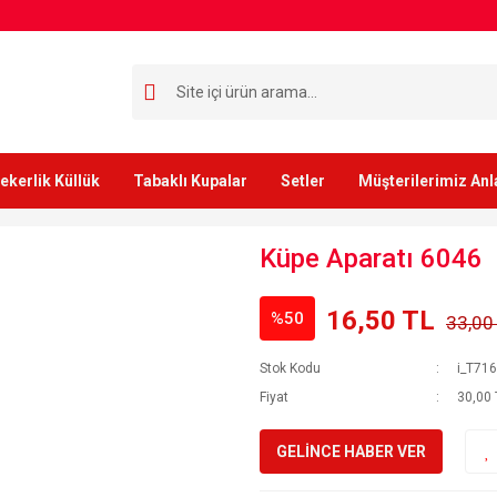
ekerlik Küllük
Tabaklı Kupalar
Setler
Müşterilerimiz Anl
Küpe Aparatı 6046
16,50 TL
%50
33,00
Stok Kodu
i_T71
Fiyat
30,00 
GELİNCE HABER VER