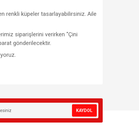
 renkli küpeler tasarlayabilirsiniz. Aile
imiz siparişlerini verirken "Çini
parat gönderilecektir.
uyoruz.
za iletebilirsiniz.
KAYDOL