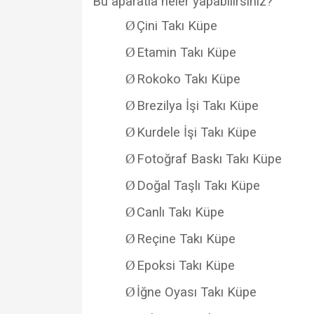
Bu aparatla neler yapabilirsiniz?
Ø
Çini Takı Küpe
Ø
Etamin Takı Küpe
Ø
Rokoko Takı Küpe
Ø
Brezilya İşi Takı Küpe
Ø
Kurdele İşi Takı Küpe
Ø
Fotoğraf Baskı Takı Küpe
Ø
Doğal Taşlı Takı Küpe
Ø
Canlı Takı Küpe
Ø
Reçine Takı Küpe
Ø
Epoksi Takı Küpe
Ø
İğne Oyası Takı Küpe