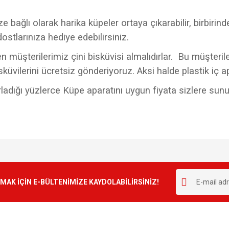
bağlı olarak harika küpeler ortaya çıkarabilir, birbirinden
dostlarınıza hediye edebilirsiniz.
 müşterilerimiz çini bisküvisi almalıdırlar. Bu müşteriler
bisküvilerini ücretsiz gönderiyoruz. Aksi halde plastik iç a
zırladığı yüzlerce Küpe aparatını uygun fiyata sizlere sun
e diğer konularda yetersiz gördüğünüz noktaları öneri formunu kullanarak tarafımı
Bu ürüne ilk yorumu siz yapın!
r.
K İÇİN E-BÜLTENİMİZE KAYDOLABİLİRSİNİZ!
Yorum Yaz