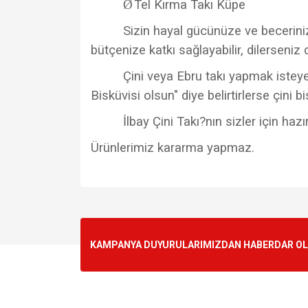
Ø
Tel Kırma Takı Küpe
Sizin hayal gücünüze ve becerinize 
bütçenize katkı sağlayabilir, dilerseniz 
Çini veya Ebru takı yapmak isteyen
Bisküvisi olsun" diye belirtirlerse çini 
İlbay Çini Takı?nın sizler için ha
Ürünlerimiz kararma yapmaz.
Bu ürünün fiyat bilgisi, resim, ürün açıklamalarında v
Görüş ve önerileriniz için teşekkür ederiz.
Ürün resmi kalitesiz, bozuk veya görüntülenemiyo
KAMPANYA DUYURULARIMIZDAN HABERDAR OLMA
Ürün açıklamasında eksik bilgiler bulunuyor.
Ürün bilgilerinde hatalar bulunuyor.
Ürün fiyatı diğer sitelerden daha pahalı.