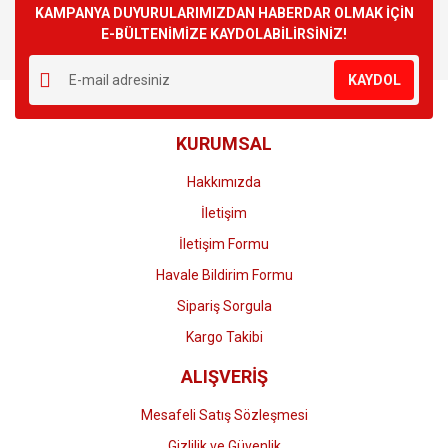
Görüş ve önerileriniz için teşekkür ederiz.
KAMPANYA DUYURULARIMIZDAN HABERDAR OLMAK İÇİN
E-BÜLTENİMİZE KAYDOLABİLİRSİNİZ!
Yorum Yaz
Ürün resmi kalitesiz, bozuk veya görüntülenemiyor.
KAYDOL
Ürün açıklamasında eksik bilgiler bulunuyor.
Ürün bilgilerinde hatalar bulunuyor.
KURUMSAL
Ürün fiyatı diğer sitelerden daha pahalı.
Bu ürüne benzer farklı alternatifler olmalı.
Hakkımızda
İletişim
İletişim Formu
Havale Bildirim Formu
Gönder
Sipariş Sorgula
Kargo Takibi
ALIŞVERİŞ
Mesafeli Satış Sözleşmesi
Gizlilik ve Güvenlik