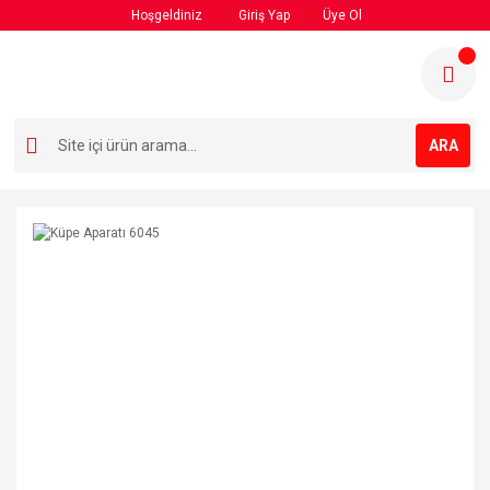
Hoşgeldiniz
Giriş Yap
Üye Ol
ARA