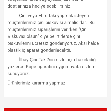
dostlarınıza hediye edebilirsiniz.
Çini veya Ebru takı yapmak isteyen
müşterilerimiz çini bisküvisi almalıdırlar. Bu
müşterilerimiz siparişlerini verirken "Çini
Bisküvisi olsun" diye belirtirlerse çini
bisküvilerini ücretsiz gönderiyoruz. Aksi halde
plastik iç aparat gönderilecektir.
İlbay Çini Takı?nın sizler için hazırladığı
yüzlerce Küpe aparatını uygun fiyata sizlere
sunuyoruz.
Ürünlerimiz kararma yapmaz.
Bu ürünün fiyat bilgisi, resim, ürün açıklamalarında ve diğer
konularda yetersiz gördüğünüz noktaları öneri formunu
Bu ürüne ilk yorumu siz yapın!
kullanarak tarafımıza iletebilirsiniz.