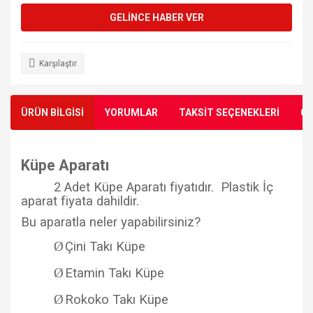
GELİNCE HABER VER
Karşılaştır
ÜRÜN BİLGİSİ
YORUMLAR
TAKSİT SEÇENEKLERİ
ÖN
Küpe Aparatı
2 Adet Küpe Aparatı fiyatıdır. Plastik İç
aparat fiyata dahildir.
Bu aparatla neler yapabilirsiniz?
Ø
Çini Takı Küpe
Ø
Etamin Takı Küpe
Ø
Rokoko Takı Küpe