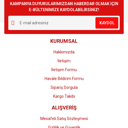
Görüş ve önerileriniz için teşekkür ederiz.
KAMPANYA DUYURULARIMIZDAN HABERDAR OLMAK İÇİN
E-BÜLTENİMİZE KAYDOLABİLİRSİNİZ!
Yorum Yaz
Ürün resmi kalitesiz, bozuk veya görüntülenemiyor.
KAYDOL
Ürün açıklamasında eksik bilgiler bulunuyor.
Ürün bilgilerinde hatalar bulunuyor.
KURUMSAL
Ürün fiyatı diğer sitelerden daha pahalı.
Bu ürüne benzer farklı alternatifler olmalı.
Hakkımızda
İletişim
İletişim Formu
Havale Bildirim Formu
Gönder
Sipariş Sorgula
Kargo Takibi
ALIŞVERİŞ
Mesafeli Satış Sözleşmesi
Gizlilik ve Güvenlik