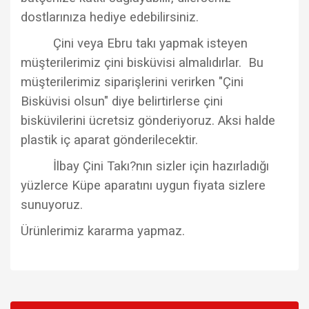
dostlarınıza hediye edebilirsiniz.
Çini veya Ebru takı yapmak isteyen
müşterilerimiz çini bisküvisi almalıdırlar. Bu
müşterilerimiz siparişlerini verirken "Çini
Bisküvisi olsun" diye belirtirlerse çini
bisküvilerini ücretsiz gönderiyoruz. Aksi halde
plastik iç aparat gönderilecektir.
İlbay Çini Takı?nın sizler için hazırladığı
yüzlerce Küpe aparatını uygun fiyata sizlere
sunuyoruz.
Ürünlerimiz kararma yapmaz.
Bu ürünün fiyat bilgisi, resim, ürün açıklamalarında ve diğer
konularda yetersiz gördüğünüz noktaları öneri formunu
Bu ürüne ilk yorumu siz yapın!
kullanarak tarafımıza iletebilirsiniz.