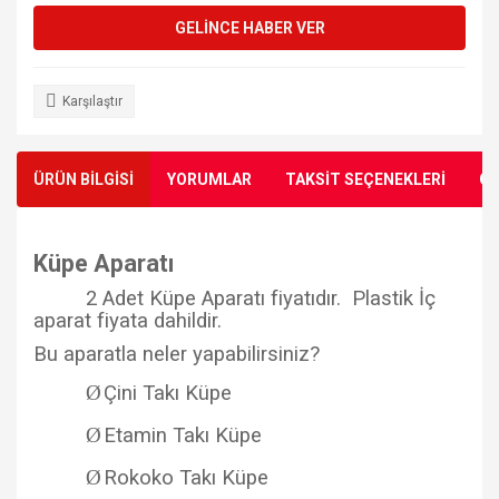
GELİNCE HABER VER
Karşılaştır
ÜRÜN BİLGİSİ
YORUMLAR
TAKSİT SEÇENEKLERİ
ÖN
Küpe Aparatı
2 Adet Küpe Aparatı fiyatıdır. Plastik İç
aparat fiyata dahildir.
Bu aparatla neler yapabilirsiniz?
Ø
Çini Takı Küpe
Ø
Etamin Takı Küpe
Ø
Rokoko Takı Küpe