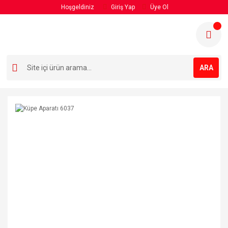
Hoşgeldiniz
Giriş Yap
Üye Ol
ARA