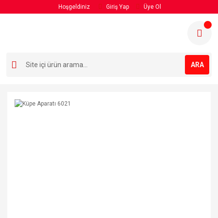
Hoşgeldiniz
Giriş Yap
Üye Ol
ARA