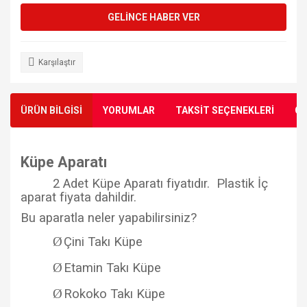
GELİNCE HABER VER
Karşılaştır
ÜRÜN BİLGİSİ
YORUMLAR
TAKSİT SEÇENEKLERİ
ÖN
Küpe Aparatı
2 Adet Küpe Aparatı fiyatıdır. Plastik İç
aparat fiyata dahildir.
Bu aparatla neler yapabilirsiniz?
Ø
Çini Takı Küpe
Ø
Etamin Takı Küpe
Ø
Rokoko Takı Küpe