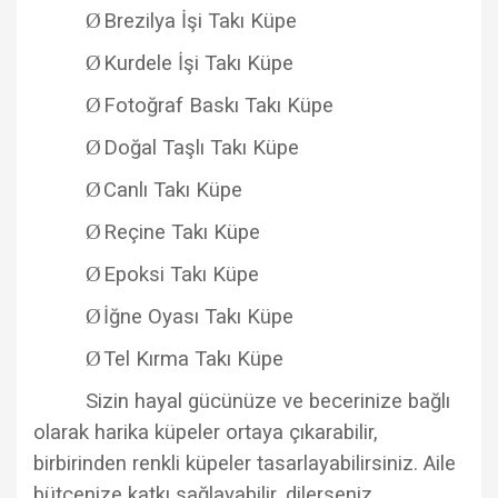
Ø
Brezilya İşi Takı Küpe
Ø
Kurdele İşi Takı Küpe
Ø
Fotoğraf Baskı Takı Küpe
Ø
Doğal Taşlı Takı Küpe
Ø
Canlı Takı Küpe
Ø
Reçine Takı Küpe
Ø
Epoksi Takı Küpe
Ø
İğne Oyası Takı Küpe
Ø
Tel Kırma Takı Küpe
Sizin hayal gücünüze ve becerinize bağlı
olarak harika küpeler ortaya çıkarabilir,
birbirinden renkli küpeler tasarlayabilirsiniz. Aile
bütçenize katkı sağlayabilir, dilerseniz