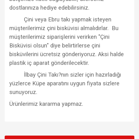
dostlarınıza hediye edebilirsiniz.
Çini veya Ebru takı yapmak isteyen
müşterilerimiz çini bisküvisi almalıdırlar. Bu
müşterilerimiz siparişlerini verirken "Çini
Bisküvisi olsun" diye belirtirlerse çini
bisküvilerini ücretsiz gönderiyoruz. Aksi halde
plastik iç aparat gönderilecektir.
İlbay Çini Takı?nın sizler için hazırladığı
yüzlerce Küpe aparatını uygun fiyata sizlere
sunuyoruz.
Ürünlerimiz kararma yapmaz.
Bu ürünün fiyat bilgisi, resim, ürün açıklamalarında ve diğer
konularda yetersiz gördüğünüz noktaları öneri formunu
Bu ürüne ilk yorumu siz yapın!
kullanarak tarafımıza iletebilirsiniz.