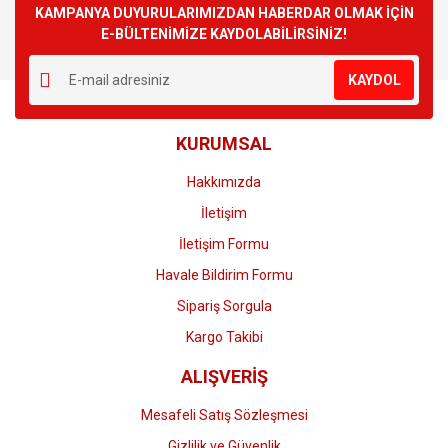
Görüş ve önerileriniz için teşekkür ederiz.
KAMPANYA DUYURULARIMIZDAN HABERDAR OLMAK İÇİN
E-BÜLTENİMİZE KAYDOLABİLİRSİNİZ!
Yorum Yaz
Ürün resmi kalitesiz, bozuk veya görüntülenemiyor.
KAYDOL
Ürün açıklamasında eksik bilgiler bulunuyor.
Ürün bilgilerinde hatalar bulunuyor.
KURUMSAL
Ürün fiyatı diğer sitelerden daha pahalı.
Bu ürüne benzer farklı alternatifler olmalı.
Hakkımızda
İletişim
İletişim Formu
Havale Bildirim Formu
Gönder
Sipariş Sorgula
Kargo Takibi
ALIŞVERİŞ
Mesafeli Satış Sözleşmesi
Gizlilik ve Güvenlik