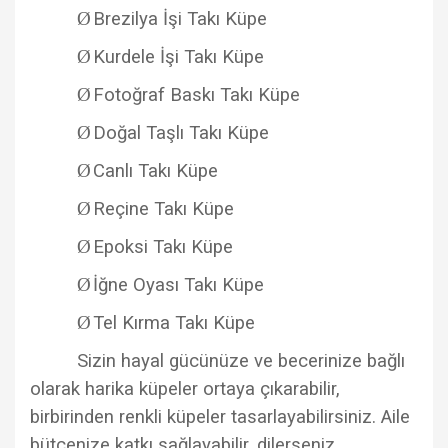
Ø
Brezilya İşi Takı Küpe
Ø
Kurdele İşi Takı Küpe
Ø
Fotoğraf Baskı Takı Küpe
Ø
Doğal Taşlı Takı Küpe
Ø
Canlı Takı Küpe
Ø
Reçine Takı Küpe
Ø
Epoksi Takı Küpe
Ø
İğne Oyası Takı Küpe
Ø
Tel Kırma Takı Küpe
Sizin hayal gücünüze ve becerinize bağlı
olarak harika küpeler ortaya çıkarabilir,
birbirinden renkli küpeler tasarlayabilirsiniz. Aile
bütçenize katkı sağlayabilir, dilerseniz