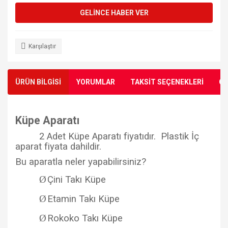
GELİNCE HABER VER
Karşılaştır
ÜRÜN BİLGİSİ
YORUMLAR
TAKSİT SEÇENEKLERİ
ÖN
Küpe Aparatı
2 Adet Küpe Aparatı fiyatıdır. Plastik İç
aparat fiyata dahildir.
Bu aparatla neler yapabilirsiniz?
Ø
Çini Takı Küpe
Ø
Etamin Takı Küpe
Ø
Rokoko Takı Küpe