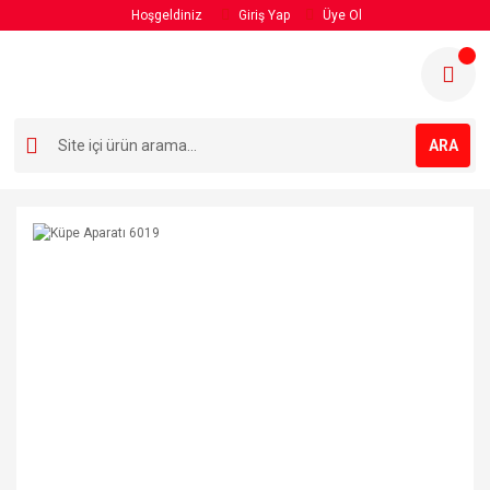
Hoşgeldiniz
Giriş Yap
Üye Ol
ARA