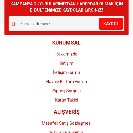
Görüş ve önerileriniz için teşekkür ederiz.
KAMPANYA DUYURULARIMIZDAN HABERDAR OLMAK İÇİN
E-BÜLTENİMİZE KAYDOLABİLİRSİNİZ!
Yorum Yaz
Ürün resmi kalitesiz, bozuk veya görüntülenemiyor.
KAYDOL
Ürün açıklamasında eksik bilgiler bulunuyor.
Ürün bilgilerinde hatalar bulunuyor.
KURUMSAL
Ürün fiyatı diğer sitelerden daha pahalı.
Bu ürüne benzer farklı alternatifler olmalı.
Hakkımızda
İletişim
İletişim Formu
Havale Bildirim Formu
Gönder
Sipariş Sorgula
Kargo Takibi
ALIŞVERİŞ
Mesafeli Satış Sözleşmesi
Gizlilik ve Güvenlik