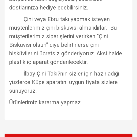
dostlarınıza hediye edebilirsiniz.
Çini veya Ebru takı yapmak isteyen
müşterilerimiz çini bisküvisi almalıdırlar. Bu
müşterilerimiz siparişlerini verirken "Çini
Bisküvisi olsun" diye belirtirlerse çini
bisküvilerini ücretsiz gönderiyoruz. Aksi halde
plastik iç aparat gönderilecektir.
İlbay Çini Takı?nın sizler için hazırladığı
yüzlerce Küpe aparatını uygun fiyata sizlere
sunuyoruz.
Ürünlerimiz kararma yapmaz.
Bu ürünün fiyat bilgisi, resim, ürün açıklamalarında ve diğer
konularda yetersiz gördüğünüz noktaları öneri formunu
Bu ürüne ilk yorumu siz yapın!
kullanarak tarafımıza iletebilirsiniz.