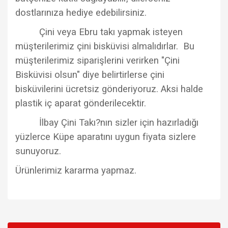
dostlarınıza hediye edebilirsiniz.
Çini veya Ebru takı yapmak isteyen
müşterilerimiz çini bisküvisi almalıdırlar. Bu
müşterilerimiz siparişlerini verirken "Çini
Bisküvisi olsun" diye belirtirlerse çini
bisküvilerini ücretsiz gönderiyoruz. Aksi halde
plastik iç aparat gönderilecektir.
İlbay Çini Takı?nın sizler için hazırladığı
yüzlerce Küpe aparatını uygun fiyata sizlere
sunuyoruz.
Ürünlerimiz kararma yapmaz.
Bu ürünün fiyat bilgisi, resim, ürün açıklamalarında ve diğer
konularda yetersiz gördüğünüz noktaları öneri formunu
Bu ürüne ilk yorumu siz yapın!
kullanarak tarafımıza iletebilirsiniz.