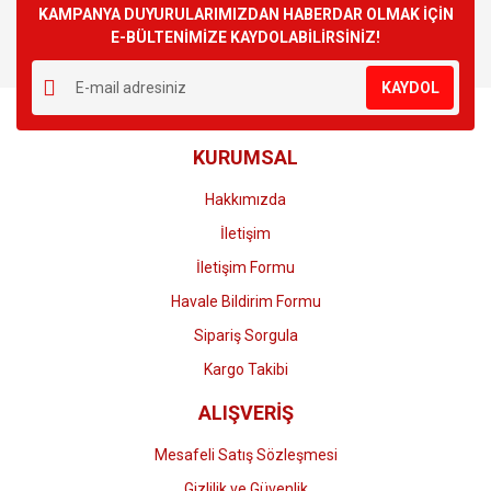
Görüş ve önerileriniz için teşekkür ederiz.
KAMPANYA DUYURULARIMIZDAN HABERDAR OLMAK İÇİN
E-BÜLTENİMİZE KAYDOLABİLİRSİNİZ!
Yorum Yaz
Ürün resmi kalitesiz, bozuk veya görüntülenemiyor.
KAYDOL
Ürün açıklamasında eksik bilgiler bulunuyor.
Ürün bilgilerinde hatalar bulunuyor.
KURUMSAL
Ürün fiyatı diğer sitelerden daha pahalı.
Bu ürüne benzer farklı alternatifler olmalı.
Hakkımızda
İletişim
İletişim Formu
Havale Bildirim Formu
Gönder
Sipariş Sorgula
Kargo Takibi
ALIŞVERİŞ
Mesafeli Satış Sözleşmesi
Gizlilik ve Güvenlik