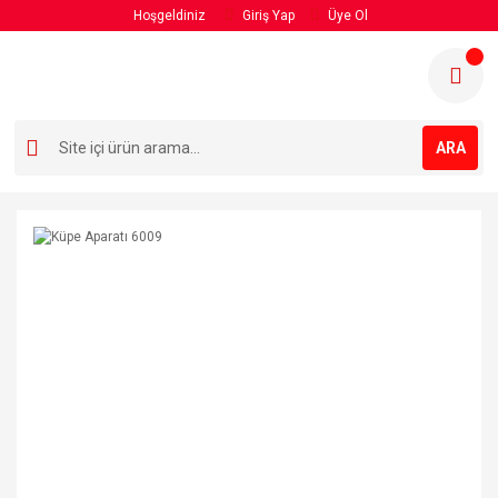
Hoşgeldiniz
Giriş Yap
Üye Ol
ARA