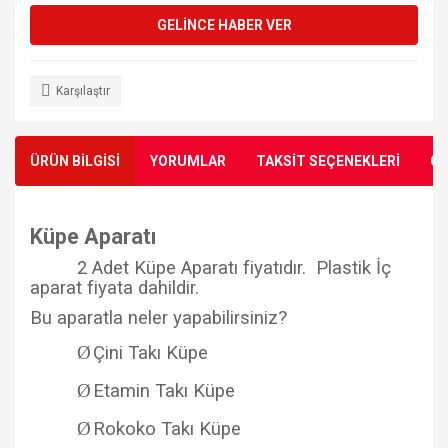
GELİNCE HABER VER
Karşılaştır
ÜRÜN BİLGİSİ
YORUMLAR
TAKSİT SEÇENEKLERİ
ÖN
Küpe Aparatı
2 Adet Küpe Aparatı fiyatıdır. Plastik İç
aparat fiyata dahildir.
Bu aparatla neler yapabilirsiniz?
Ø
Çini Takı Küpe
Ø
Etamin Takı Küpe
Ø
Rokoko Takı Küpe