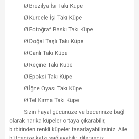
Ø
Brezilya İşi Takı Küpe
Ø
Kurdele İşi Takı Küpe
Ø
Fotoğraf Baskı Takı Küpe
Ø
Doğal Taşlı Takı Küpe
Ø
Canlı Takı Küpe
Ø
Reçine Takı Küpe
Ø
Epoksi Takı Küpe
Ø
İğne Oyası Takı Küpe
Ø
Tel Kırma Takı Küpe
Sizin hayal gücünüze ve becerinize bağlı
olarak harika küpeler ortaya çıkarabilir,
birbirinden renkli küpeler tasarlayabilirsiniz. Aile
bütçenize katkı sağlayabilir, dilerseniz