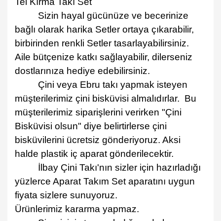
Tel Kırma Takı Set
Sizin hayal gücünüze ve becerinize
ba
ğ
l
ı
olarak harika Setler ortaya çıkarabilir,
birbirinden renkli Setler tasarlayabilirsiniz.
Aile bütçenize katkı sa
ğ
layabilir, dilerseniz
dostlarınıza hediye edebilirsiniz.
Çini veya Ebru takı yapmak isteyen
mü
ş
terilerimiz
ç
ini bisk
ü
visi almal
ı
d
ı
rlar.
Bu
m
ü
ş
terilerimiz sipari
ş
lerini verirken "
Ç
ini
Bisk
ü
visi olsun" diye belirtirlerse
ç
ini
bisk
ü
vilerini
ü
cretsiz g
ö
nderiyoruz. Aksi
halde plastik iç aparat gönderilecektir.
İ
lbay
Ç
ini Tak
ı'
n
ı
n sizler i
ç
in haz
ı
rlad
ı
ğ
ı
y
ü
zlerce Aparat Takım Set aparatını uygun
fiyata sizlere sunuyoruz.
Ürünlerimiz kararma yapmaz.