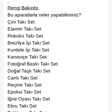
Rengi Bakırdır.
Bu aparatlarla neler yapabilirsiniz?
Çini Takı Set
Etamin Takı Set
Rokoko Takı Set
Brezilya İşi Tak
ı
Set
Kurdele İşi Tak
ı
Set
Kanaviçe Takı Set
Fotoğraf Bask
ı
Tak
ı
Set
Doğal Taşl
ı
Tak
ı
Set
Canlı Takı Set
Reçine Takı Set
Epoksi Takı Set
İğne Oyas
ı
Tak
ı
Set
Ebru Takı Set