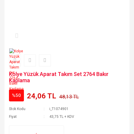
Kolye Yüzük Aparat Takım Set 2764 Bakır
Kaplama
24,06 TL
%50
48,13 TL
Stok Kodu
i_T1074901
Fiyat
43,75 TL + KDV