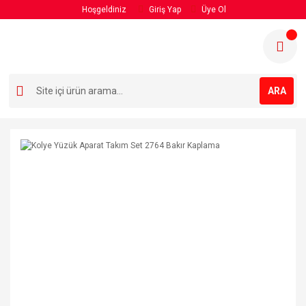
Hoşgeldiniz
Giriş Yap
Üye Ol
ARA