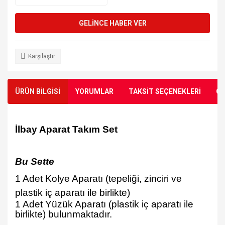
GELİNCE HABER VER
Karşılaştır
ÜRÜN BİLGİSİ
YORUMLAR
TAKSİT SEÇENEKLERİ
ÖN
İ
lbay Aparat Tak
ı
m Set
Bu Sette
1 Adet Kolye Aparatı (tepeli
ğ
i, zinciri ve
plastik i
ç
aparat
ı
ile birlikte)
1 Adet Yüzük Aparatı (plastik iç aparatı ile
birlikte)
bulunmaktadır.