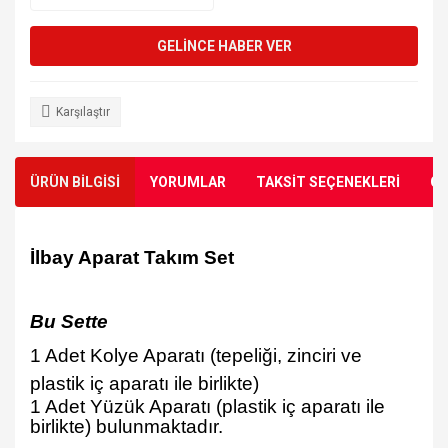
GELİNCE HABER VER
Karşılaştır
ÜRÜN BİLGİSİ
YORUMLAR
TAKSİT SEÇENEKLERİ
ÖN
İ
lbay Aparat Tak
ı
m Set
Bu Sette
1 Adet Kolye Aparatı (tepeli
ğ
i, zinciri ve
plastik i
ç
aparat
ı
ile birlikte)
1 Adet Yüzük Aparatı (plastik iç aparatı ile
birlikte)
bulunmaktadır.