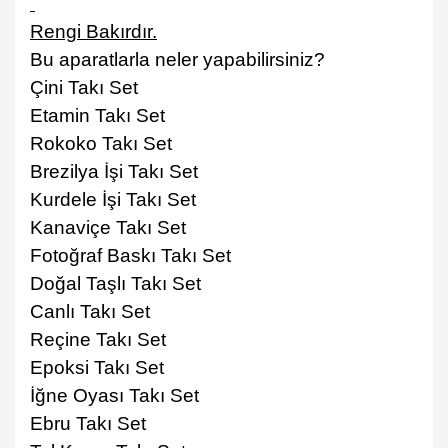
Rengi Bakırdır.
Bu aparatlarla neler yapabilirsiniz?
Çini Takı Set
Etamin Takı Set
Rokoko Takı Set
Brezilya İşi Tak
ı
Set
Kurdele İşi Tak
ı
Set
Kanaviçe Takı Set
Fotoğraf Bask
ı
Tak
ı
Set
Doğal Taşl
ı
Tak
ı
Set
Canlı Takı Set
Reçine Takı Set
Epoksi Takı Set
İğne Oyas
ı
Tak
ı
Set
Ebru Takı Set