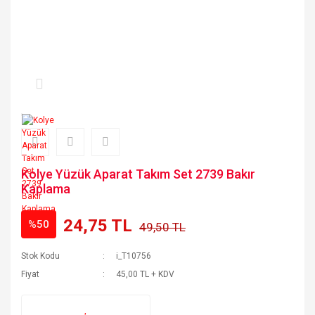
Kolye Yüzük Aparat Takım Set 2739 Bakır
Kaplama
24,75 TL
%50
49,50 TL
Stok Kodu
i_T10756
Fiyat
45,00 TL + KDV