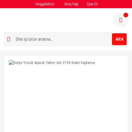
Hoşgeldiniz
Giriş Yap
Üye Ol
ARA