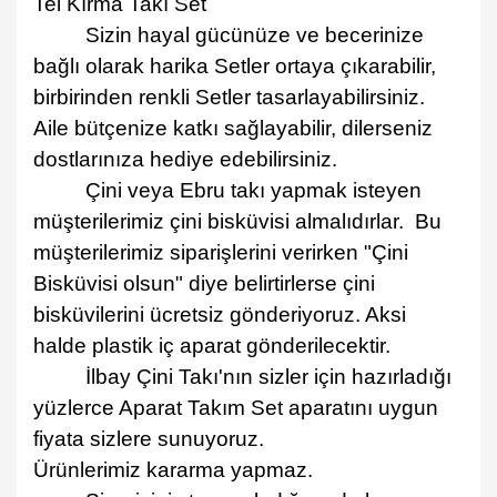
Tel Kırma Takı Set
Sizin hayal gücünüze ve becerinize
ba
ğ
l
ı
olarak harika Setler ortaya çıkarabilir,
birbirinden renkli Setler tasarlayabilirsiniz.
Aile bütçenize katkı sa
ğ
layabilir, dilerseniz
dostlarınıza hediye edebilirsiniz.
Çini veya Ebru takı yapmak isteyen
mü
ş
terilerimiz
ç
ini bisk
ü
visi almal
ı
d
ı
rlar.
Bu
m
ü
ş
terilerimiz sipari
ş
lerini verirken "
Ç
ini
Bisk
ü
visi olsun" diye belirtirlerse
ç
ini
bisk
ü
vilerini
ü
cretsiz g
ö
nderiyoruz. Aksi
halde plastik iç aparat gönderilecektir.
İ
lbay
Ç
ini Tak
ı'
n
ı
n sizler i
ç
in haz
ı
rlad
ı
ğ
ı
y
ü
zlerce Aparat Takım Set aparatını uygun
fiyata sizlere sunuyoruz.
Ürünlerimiz kararma yapmaz.