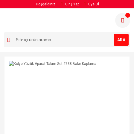
Hoşgeldiniz
Giriş Yap
Üye Ol
ARA