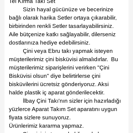
Tel Kırma Takı Set
Sizin hayal gücünüze ve becerinize
ba
ğ
l
ı
olarak harika Setler ortaya çıkarabilir,
birbirinden renkli Setler tasarlayabilirsiniz.
Aile bütçenize katkı sa
ğ
layabilir, dilerseniz
dostlarınıza hediye edebilirsiniz.
Çini veya Ebru takı yapmak isteyen
mü
ş
terilerimiz
ç
ini bisk
ü
visi almal
ı
d
ı
rlar.
Bu
m
ü
ş
terilerimiz sipari
ş
lerini verirken "
Ç
ini
Bisk
ü
visi olsun" diye belirtirlerse
ç
ini
bisk
ü
vilerini
ü
cretsiz g
ö
nderiyoruz. Aksi
halde plastik iç aparat gönderilecektir.
İ
lbay
Ç
ini Tak
ı'
n
ı
n sizler i
ç
in haz
ı
rlad
ı
ğ
ı
y
ü
zlerce Aparat Takım Set aparatını uygun
fiyata sizlere sunuyoruz.
Ürünlerimiz kararma yapmaz.