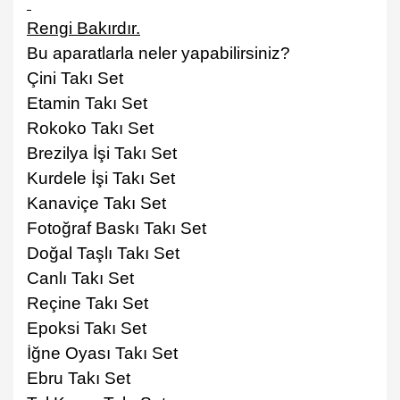
Rengi Bakırdır.
Bu aparatlarla neler yapabilirsiniz?
Çini Takı Set
Etamin Takı Set
Rokoko Takı Set
Brezilya İşi Tak
ı
Set
Kurdele İşi Tak
ı
Set
Kanaviçe Takı Set
Fotoğraf Bask
ı
Tak
ı
Set
Doğal Taşl
ı
Tak
ı
Set
Canlı Takı Set
Reçine Takı Set
Epoksi Takı Set
İğne Oyas
ı
Tak
ı
Set
Ebru Takı Set