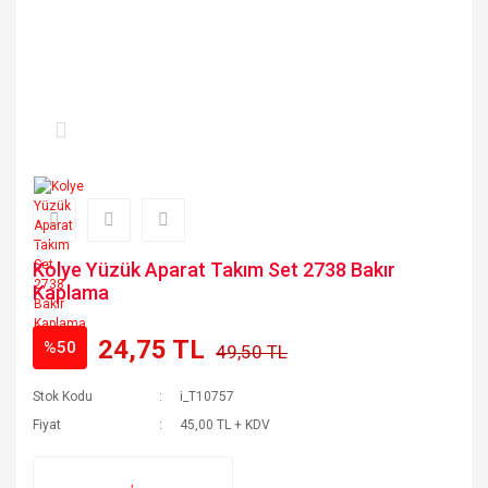
Kolye Yüzük Aparat Takım Set 2738 Bakır
Kaplama
24,75 TL
%50
49,50 TL
Stok Kodu
i_T10757
Fiyat
45,00 TL + KDV