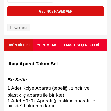
GELİNCE HABER VER
Karşılaştır
ÜRÜN BİLGİSİ
YORUMLAR
TAKSİT SEÇENEKLERİ
ÖN
İ
lbay Aparat Tak
ı
m Set
Bu Sette
1 Adet Kolye Aparatı (tepeli
ğ
i, zinciri ve
plastik i
ç
aparat
ı
ile birlikte)
1 Adet Yüzük Aparatı (plastik iç aparatı ile
birlikte)
bulunmaktadır.