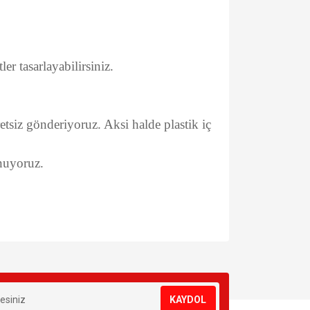
er tasarlayabilirsiniz.
retsiz gönderiyoruz. Aksi halde plastik iç
unuyoruz.
za iletebilirsiniz.
KAYDOL