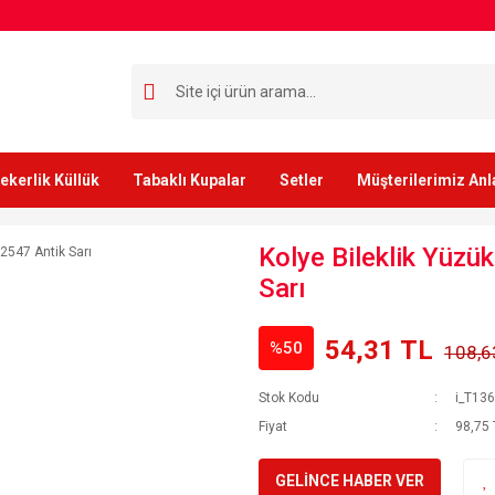
ekerlik Küllük
Tabaklı Kupalar
Setler
Müşterilerimiz Anl
Kolye Bileklik Yüzü
Sarı
54,31 TL
%50
108,6
Stok Kodu
i_T13
Fiyat
98,75 
GELİNCE HABER VER