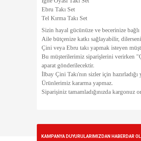
İğne Oyası Takı Set
Ebru Takı Set
Tel Kırma Takı Set
Sizin hayal gücünüze ve becerinize bağlı ol
Aile bütçenize katkı sağlayabilir, dilersen
Çini veya Ebru takı yapmak isteyen müşter
Bu müşterilerimiz siparişlerini verirken "Ç
aparat gönderilecektir.
İlbay Çini Takı'nın sizler için hazırladığ
Ürünlerimiz kararma yapmaz.
Siparişiniz tamamladığınızda kargonuz ort
Bu ürünün fiyat bilgisi, resim, ürün açıklamalarında v
Görüş ve önerileriniz için teşekkür ederiz.
Ürün resmi kalitesiz, bozuk veya görüntülenemiyo
KAMPANYA DUYURULARIMIZDAN HABERDAR OLMA