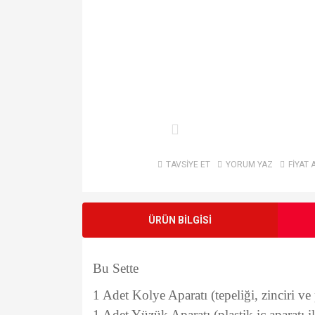
TAVSİYE ET
YORUM YAZ
FİYAT 
ÜRÜN BİLGİSİ
Bu Sette
1 Adet Kolye Aparatı (tepeliği, zinciri ve pl
1 Adet Yüzük Aparatı (plastik iç aparatı il