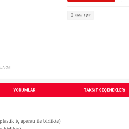
Karşılaştır
ALARMI
YORUMLAR
TAKSİT SEÇENEKLERİ
astik iç aparatı ile birlikte)
e birlikte)