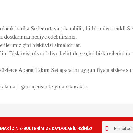
arak harika Setler ortaya çıkarabilir, birbirinden renkli Setl
iz dostlarınıza hediye edebilirsiniz.
ilerimiz çini bisküvisi almalıdırlar.
ini Bisküvisi olsun" diye belirtirlerse çini bisküvilerini üc
ı yüzlerce Aparat Takım Set aparatını uygun fiyata sizlere s
alama 1 gün içerisinde yola çıkacaktır.
e diğer konularda yetersiz gördüğünüz noktaları öneri formunu kullanarak tarafımı
Bu ürüne ilk yorumu siz yapın!
r.
K İÇİN E-BÜLTENİMİZE KAYDOLABİLİRSİNİZ!