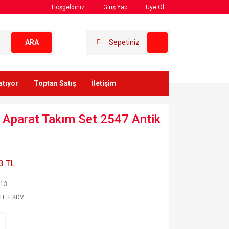
Hoşgeldiniz
Giriş Yap
Üye Ol
ARA
Sepetiniz
atıyor
Toptan Satış
İletişim
k Aparat Takım Set 2547 Antik
3 TL
613
TL + KDV