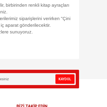
 birbirinden renkli kitap ayraçları
niz.
erimiz siparişlerini verirken "Çini
k iç aparat gönderilecektir.
izlere sunuyoruz.
za iletebilirsiniz.
KAYDOL
BİZİ TAKİP EDİN