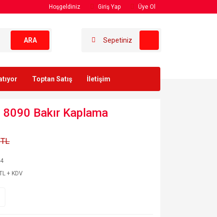
Hoşgeldiniz
Giriş Yap
Üye Ol
ARA
Sepetiniz
atıyor
Toptan Satış
İletişim
ı 8090 Bakır Kaplama
 TL
04
TL + KDV