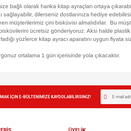
ğlı olarak harika kitap ayraçları ortaya çıkarabilir,
ı sağlayabilir, dilerseniz dostlarınıza hediye edebilirsi
şterilerimiz çini bisküvisi almalıdırlar. Bu müşteril
i bisküvilerini ücretsiz gönderiyoruz. Aksi halde plasti
ladığı yüzlerce kitap ayracı aparatını uygun fiyata s
nuz ortalama 1 gün içerisinde yola çıkacaktır.
e diğer konularda yetersiz gördüğünüz noktaları öneri formunu kullanarak tarafımı
Bu ürüne ilk yorumu siz yapın!
r.
K İÇİN E-BÜLTENİMİZE KAYDOLABİLİRSİNİZ!
Yorum Yaz
ERİŞ
ÜYELİK