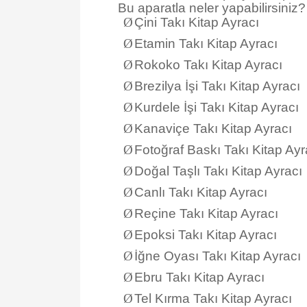
Bu aparatla neler yapabilirsiniz?
Ø
Çini Takı Kitap Ayracı
Ø
Etamin Takı Kitap Ayracı
Ø
Rokoko Takı Kitap Ayracı
Ø
Brezilya İşi Takı Kitap Ayracı
Ø
Kurdele İşi Takı Kitap Ayracı
Ø
Kanaviçe Takı Kitap Ayracı
Ø
Fotoğraf Baskı Takı Kitap Ay
Ø
Doğal Taşlı Takı Kitap Ayrac
Ø
Canlı Takı Kitap Ayracı
Ø
Reçine Takı Kitap Ayracı
Ø
Epoksi Takı Kitap Ayracı
Ø
İğne Oyası Takı Kitap Ayrac
Ø
Ebru Takı Kitap Ayracı
Ø
Tel Kırma Takı Kitap Ayracı