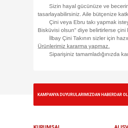
Sizin hayal gücünüze ve becerinize ba
tasarlayabilirsiniz. Aile bütçenize katk
Çini veya Ebru takı yapmak isteyen mü
Bisküvisi olsun" diye belirtirlerse çin
İlbay Çini Takının sizler için hazır
Ürünlerimiz kararma yapmaz.
Siparişiniz tamamladığınızda kargo
Bu ürünün fiyat bilgisi, resim, ürün açıklamalarında v
Görüş ve önerileriniz için teşekkür ederiz.
Ürün resmi kalitesiz, bozuk veya görüntülenemiyo
KAMPANYA DUYURULARIMIZDAN HABERDAR OLMA
Ürün açıklamasında eksik bilgiler bulunuyor.
Ürün bilgilerinde hatalar bulunuyor.
Ürün fiyatı diğer sitelerden daha pahalı.
Bu ürüne benzer farklı alternatifler olmalı.
KURUMSAL
ALIŞV