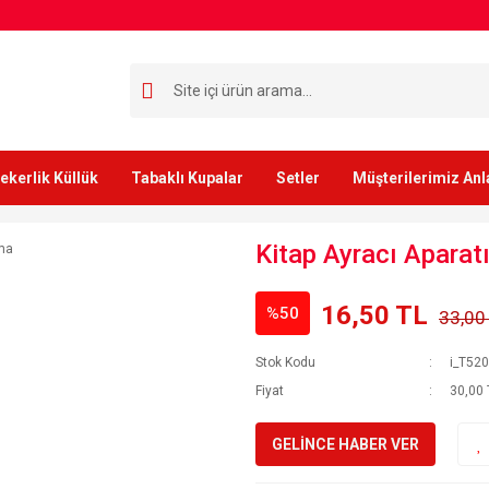
ekerlik Küllük
Tabaklı Kupalar
Setler
Müşterilerimiz Anl
Kitap Ayracı Aparat
16,50 TL
%50
33,00
Stok Kodu
i_T52
Fiyat
30,00 
GELİNCE HABER VER