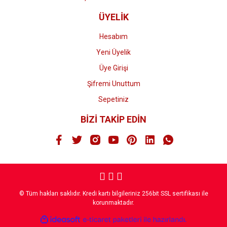
ÜYELİK
Hesabım
Yeni Üyelik
Üye Girişi
Şifremi Unuttum
Sepetiniz
BİZİ TAKİP EDİN
© Tüm hakları saklıdır. Kredi kartı bilgileriniz 256bit SSL sertifikası ile
korunmaktadır.
ile
ideasoft
e-