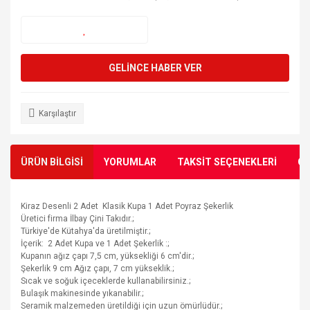
GELİNCE HABER VER
Karşılaştır
ÜRÜN BİLGİSİ
YORUMLAR
TAKSİT SEÇENEKLERİ
ÖN
Kiraz Desenli 2 Adet Klasik Kupa 1 Adet Poyraz Şekerlik
Üretici firma İlbay Çini Takıdır.;
Türkiye'de Kütahya'da üretilmiştir.;
İçerik: 2 Adet Kupa ve 1 Adet Şekerlik :;
Kupanın ağız çapı 7,5 cm, yüksekliği 6 cm'dir.;
Şekerlik 9 cm Ağız çapı, 7 cm yükseklik.;
Sıcak ve soğuk içeceklerde kullanabilirsiniz.;
Bulaşık makinesinde yıkanabilir.;
Seramik malzemeden üretildiği için uzun ömürlüdür.;