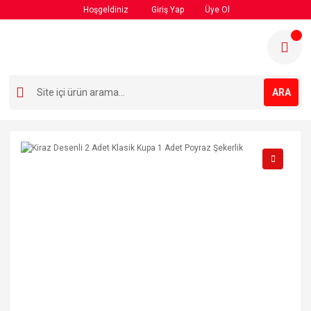
Hoşgeldiniz
Giriş Yap
Üye Ol
ARA