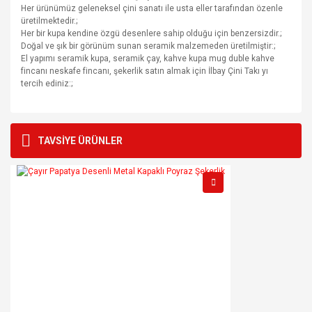
Her ürünümüz geleneksel çini sanatı ile usta eller tarafından özenle
üretilmektedir.;
Her bir kupa kendine özgü desenlere sahip olduğu için benzersizdir.;
Doğal ve şık bir görünüm sunan seramik malzemeden üretilmiştir:;
El yapımı seramik kupa, seramik çay, kahve kupa mug duble kahve
fincanı neskafe fincanı, şekerlik satın almak için İlbay Çini Takı yı
tercih ediniz:;
Bu ürünün fiyat bilgisi, resim, ürün açıklamalarında ve diğer
konularda yetersiz gördüğünüz noktaları öneri formunu
Bu ürüne ilk yorumu siz yapın!
TAVSİYE ÜRÜNLER
kullanarak tarafımıza iletebilirsiniz.
Görüş ve önerileriniz için teşekkür ederiz.
Yorum Yaz
Ürün resmi kalitesiz, bozuk veya görüntülenemiyor.
Ürün açıklamasında eksik bilgiler bulunuyor.
Ürün bilgilerinde hatalar bulunuyor.
Ürün fiyatı diğer sitelerden daha pahalı.
Bu ürüne benzer farklı alternatifler olmalı.