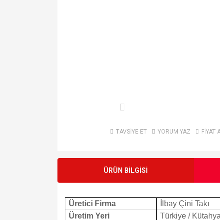
TAVSİYE ET
YORUM YAZ
FİYAT 
ÜRÜN BİLGİSİ
Üretici Firma
İlbay Çini Takı
Üretim Yeri
Türkiye / Kütahy