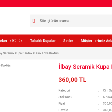
ekerlik Küllük
Tabaklı Kupalar
Setler
Müşterilerimiz Anl
bay Seramik Kupa Bardak Klasik Love Kaktüs
İlbay Seramik Kupa 
360,00 TL
Kategori
Çini S
Stok Kodu
KP064 
Fiyat
300,00
Havale
342,00