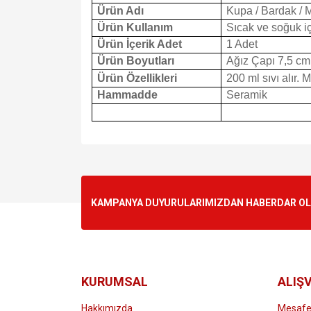
Ürün Adı
Kupa / Bardak / 
Ürün Kullanım
Sıcak ve soğuk içe
Ürün İçerik Adet
1 Adet
Ürün Boyutları
Ağız Çapı 7,5 cm
Ürün Özellikleri
200 ml sıvı alır. 
Hammadde
Seramik
Bu ürünün fiyat bilgisi, resim, ürün açıklamalarında v
Görüş ve önerileriniz için teşekkür ederiz.
Ürün resmi kalitesiz, bozuk veya görüntülenemiyo
KAMPANYA DUYURULARIMIZDAN HABERDAR OLMA
Ürün açıklamasında eksik bilgiler bulunuyor.
Ürün bilgilerinde hatalar bulunuyor.
Ürün fiyatı diğer sitelerden daha pahalı.
Bu ürüne benzer farklı alternatifler olmalı.
KURUMSAL
ALIŞV
Hakkımızda
Mesafel