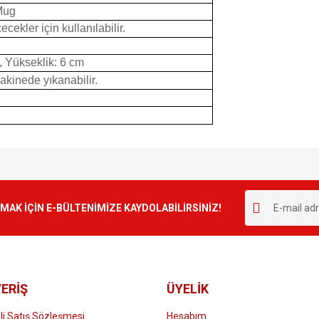
Mug
cekler için kullanılabilir.
, Yükseklik: 6 cm
Makinede yıkanabilir.
e diğer konularda yetersiz gördüğünüz noktaları öneri formunu kullanarak tarafımı
Bu ürüne ilk yorumu siz yapın!
r.
K İÇİN E-BÜLTENİMİZE KAYDOLABİLİRSİNİZ!
Yorum Yaz
ERİŞ
ÜYELİK
i Satış Sözleşmesi
Hesabım