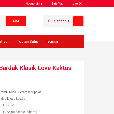
Hoşgeldiniz
Giriş Yap
Üye Ol
ARA
Sepetiniz
atıyor
Toptan Satış
İletişim
Bardak Klasik Love Kaktüs
eramik Kupa
,
Seramik Kupalar
klasik love kaktüs
 TL + KDV
 TL (%5,00 havale indirimi)