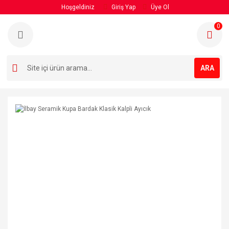
Hoşgeldiniz
Giriş Yap
Üye Ol
Geri Dön
0
Çini Seramik Ürünler
Çini Seramik Kupa
ARA
Metalli Porselen Fincan Takımları
Seramik Kupa Takımları
Türk Kahvesi Fincan Takımları
Çini Seramik Buhurdanlık
Harfli Seramik Kupalar
Metalli Seramik Kupalar