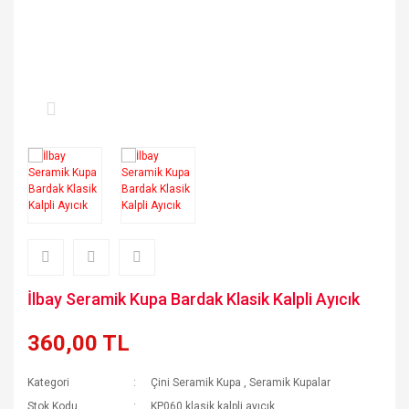
Çini Seramik Nihale
Çini Seramik Kase
Çini Seramik Tabak
Çini Seramik Biblolar
Çini Seramik Şekerlik
Çini Seramik Küllük
İlbay Seramik Kupa Bardak Klasik Kalpli Ayıcık
Çini Seramik Duvar Süsleri
360,00 TL
Çini Seramik Kaşıklık
Kategori
Çini Seramik Kupa
,
Seramik Kupalar
Stok Kodu
KP060 klasik kalpli ayıcık
Çini Seramik Lambalar