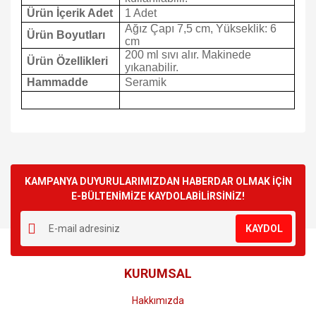
Ürün İçerik Adet
1 Adet
Ağız Çapı 7,5 cm, Yükseklik: 6
Ürün Boyutları
cm
200 ml sıvı alır. Makinede
Ürün Özellikleri
yıkanabilir.
Hammadde
Seramik
Bu ürünün fiyat bilgisi, resim, ürün açıklamalarında ve diğer
konularda yetersiz gördüğünüz noktaları öneri formunu
Bu ürüne ilk yorumu siz yapın!
kullanarak tarafımıza iletebilirsiniz.
Görüş ve önerileriniz için teşekkür ederiz.
KAMPANYA DUYURULARIMIZDAN HABERDAR OLMAK İÇİN
E-BÜLTENİMİZE KAYDOLABİLİRSİNİZ!
Yorum Yaz
Ürün resmi kalitesiz, bozuk veya görüntülenemiyor.
KAYDOL
Ürün açıklamasında eksik bilgiler bulunuyor.
Ürün bilgilerinde hatalar bulunuyor.
KURUMSAL
Ürün fiyatı diğer sitelerden daha pahalı.
Bu ürüne benzer farklı alternatifler olmalı.
Hakkımızda