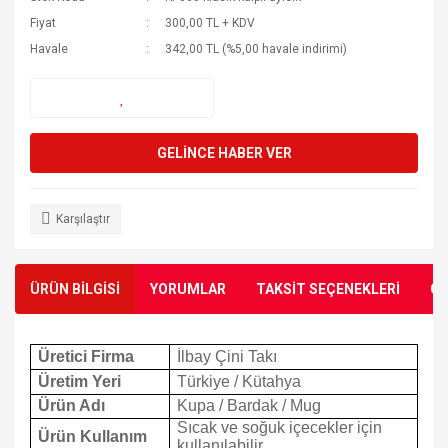
Fiyat
300,00 TL + KDV
Çini Seramik Magnet
Havale
342,00 TL (%5,00 havale indirimi)
Çini Vazolar
Nazar Boncukları
GELİNCE HABER VER
Karşılaştır
ÜRÜN BİLGİSİ
YORUMLAR
TAKSİT SEÇENEKLERİ
ÖN
Üretici Firma
İlbay Çini Takı
Üretim Yeri
Türkiye / Kütahya
Ürün Adı
Kupa / Bardak / Mug
Sıcak ve soğuk içecekler için
Ürün Kullanım
kullanılabilir.