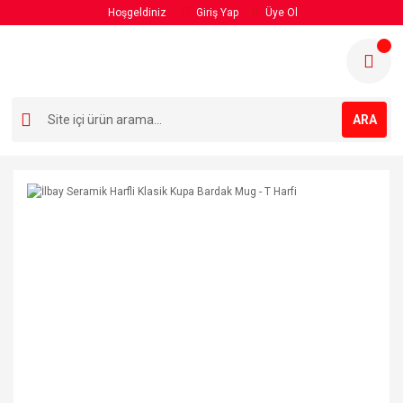
Hoşgeldiniz
Giriş Yap
Üye Ol
ARA