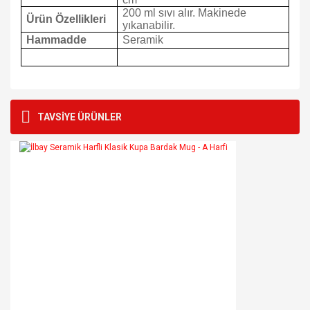
200 ml sıvı alır. Makinede
Ürün Özellikleri
yıkanabilir.
Hammadde
Seramik
Bu ürünün fiyat bilgisi, resim, ürün açıklamalarında ve diğer
konularda yetersiz gördüğünüz noktaları öneri formunu
Bu ürüne ilk yorumu siz yapın!
TAVSİYE ÜRÜNLER
kullanarak tarafımıza iletebilirsiniz.
Görüş ve önerileriniz için teşekkür ederiz.
Yorum Yaz
Ürün resmi kalitesiz, bozuk veya görüntülenemiyor.
Ürün açıklamasında eksik bilgiler bulunuyor.
Ürün bilgilerinde hatalar bulunuyor.
Ürün fiyatı diğer sitelerden daha pahalı.
Bu ürüne benzer farklı alternatifler olmalı.