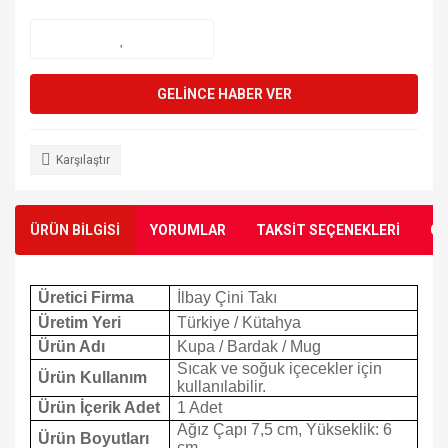
GELİNCE HABER VER
Karşılaştır
ÜRÜN BİLGİSİ
YORUMLAR
TAKSİT SEÇENEKLERİ
ÖN
Üretici Firma
İlbay Çini Takı
Üretim Yeri
Türkiye / Kütahya
Ürün Adı
Kupa / Bardak / Mug
Sıcak ve soğuk içecekler için
Ürün Kullanım
kullanılabilir.
Ürün İçerik Adet
1 Adet
Ağız Çapı 7,5 cm, Yükseklik: 6
Ürün Boyutları
cm