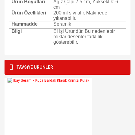
Ürün Boyutları
Ağız Çapı 7,5 cm, Yükseklik: 6
cm
Ürün Özellikleri
200 ml sıvı alır. Makinede
yıkanabilir.
Hammadde
Seramik
Bilgi
El İşi Üründür. Bu nedenlebir
miktar desenler farklılık
gösterebilir.
Bu ürünün fiyat bilgisi, resim, ürün açıklamalarında ve diğer
konularda yetersiz gördüğünüz noktaları öneri formunu
Bu ürüne ilk yorumu siz yapın!
TAVSİYE ÜRÜNLER
kullanarak tarafımıza iletebilirsiniz.
Görüş ve önerileriniz için teşekkür ederiz.
Yorum Yaz
Ürün resmi kalitesiz, bozuk veya görüntülenemiyor.
Ürün açıklamasında eksik bilgiler bulunuyor.
Ürün bilgilerinde hatalar bulunuyor.
Ürün fiyatı diğer sitelerden daha pahalı.
Bu ürüne benzer farklı alternatifler olmalı.