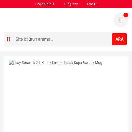
Hoşgeldiniz
Giriş Yap
Üye Ol
ARA