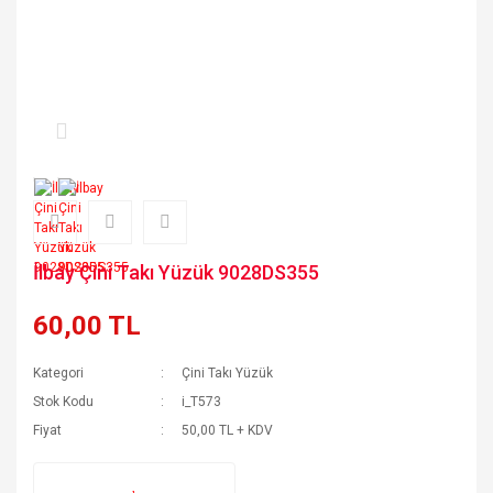
İlbay Çini Takı Yüzük 9028DS355
60,00 TL
Kategori
Çini Takı Yüzük
Stok Kodu
i_T573
Fiyat
50,00 TL + KDV