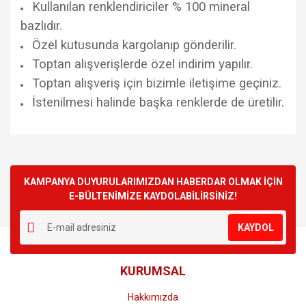
Kullanılan renklendiriciler % 100 mineral
bazlıdır.
Özel kutusunda kargolanıp gönderilir.
Toptan alışverişlerde özel indirim yapılır.
Toptan alışveriş için bizimle iletişime geçiniz.
İstenilmesi halinde başka renklerde de üretilir.
Bu ürünün fiyat bilgisi, resim, ürün açıklamalarında ve diğer
konularda yetersiz gördüğünüz noktaları öneri formunu
Bu ürüne ilk yorumu siz yapın!
kullanarak tarafımıza iletebilirsiniz.
Görüş ve önerileriniz için teşekkür ederiz.
KAMPANYA DUYURULARIMIZDAN HABERDAR OLMAK İÇİN
E-BÜLTENİMİZE KAYDOLABİLİRSİNİZ!
Yorum Yaz
Ürün resmi kalitesiz, bozuk veya görüntülenemiyor.
KAYDOL
Ürün açıklamasında eksik bilgiler bulunuyor.
Ürün bilgilerinde hatalar bulunuyor.
KURUMSAL
Ürün fiyatı diğer sitelerden daha pahalı.
Bu ürüne benzer farklı alternatifler olmalı.
Hakkımızda