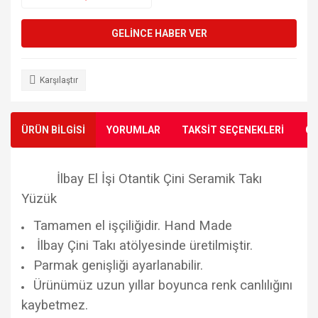
GELİNCE HABER VER
Karşılaştır
ÜRÜN BİLGİSİ
YORUMLAR
TAKSİT SEÇENEKLERİ
ÖN
İlbay El İşi Otantik Çini Seramik Takı
Yüzük
Tamamen el işçiliğidir. Hand Made
İlbay Çini Takı atölyesinde üretilmiştir.
Parmak genişliği ayarlanabilir.
Ürünümüz uzun yıllar boyunca renk canlılığını
kaybetmez.