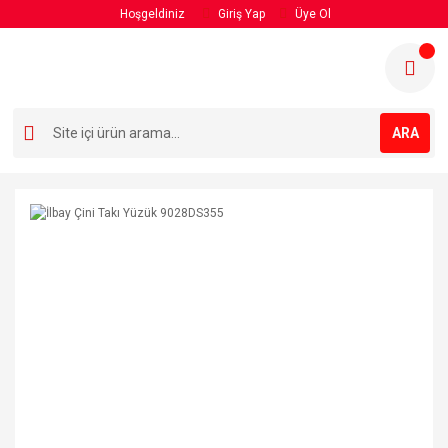
Hoşgeldiniz
Giriş Yap
Üye Ol
ARA