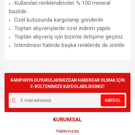
Kullanılan renklendiriciler % 100 mineral
bazlıdır.
Özel kutusunda kargolanıp gönderilir.
Toptan alışverişlerde özel indirim yapılır.
Toptan alışveriş için bizimle iletişime geçiniz.
İstenilmesi halinde başka renklerde de üretilir.
Bu ürünün fiyat bilgisi, resim, ürün açıklamalarında ve diğer
konularda yetersiz gördüğünüz noktaları öneri formunu
Bu ürüne ilk yorumu siz yapın!
kullanarak tarafımıza iletebilirsiniz.
Görüş ve önerileriniz için teşekkür ederiz.
KAMPANYA DUYURULARIMIZDAN HABERDAR OLMAK İÇİN
E-BÜLTENİMİZE KAYDOLABİLİRSİNİZ!
Yorum Yaz
Ürün resmi kalitesiz, bozuk veya görüntülenemiyor.
KAYDOL
Ürün açıklamasında eksik bilgiler bulunuyor.
Ürün bilgilerinde hatalar bulunuyor.
KURUMSAL
Ürün fiyatı diğer sitelerden daha pahalı.
Bu ürüne benzer farklı alternatifler olmalı.
Hakkımızda