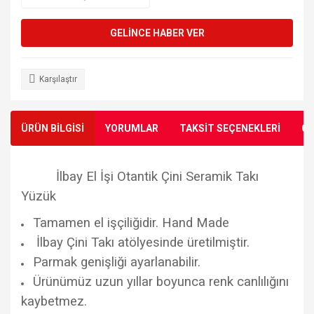
GELİNCE HABER VER
Karşılaştır
ÜRÜN BİLGİSİ
YORUMLAR
TAKSİT SEÇENEKLERİ
ÖN
İlbay El İşi Otantik Çini Seramik Takı
Yüzük
Tamamen el işçiliğidir. Hand Made
İlbay Çini Takı atölyesinde üretilmiştir.
Parmak genişliği ayarlanabilir.
Ürünümüz uzun yıllar boyunca renk canlılığını
kaybetmez.