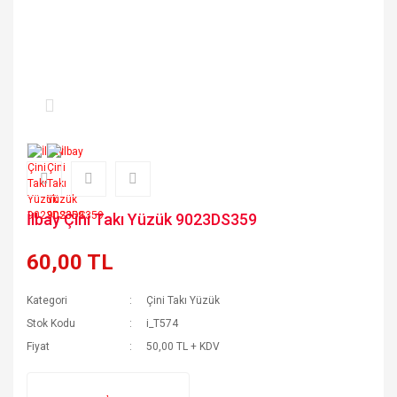
İlbay Çini Takı Yüzük 9023DS359
60,00 TL
Kategori
Çini Takı Yüzük
Stok Kodu
i_T574
Fiyat
50,00 TL + KDV