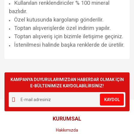
Kullanılan renklendiriciler % 100 mineral
bazlıdır.
Özel kutusunda kargolanıp gönderilir.
Toptan alışverişlerde özel indirim yapılır.
Toptan alışveriş için bizimle iletişime geçiniz.
İstenilmesi halinde başka renklerde de üretilir.
Bu ürünün fiyat bilgisi, resim, ürün açıklamalarında ve diğer
konularda yetersiz gördüğünüz noktaları öneri formunu
Bu ürüne ilk yorumu siz yapın!
kullanarak tarafımıza iletebilirsiniz.
Görüş ve önerileriniz için teşekkür ederiz.
KAMPANYA DUYURULARIMIZDAN HABERDAR OLMAK İÇİN
E-BÜLTENİMİZE KAYDOLABİLİRSİNİZ!
Yorum Yaz
Ürün resmi kalitesiz, bozuk veya görüntülenemiyor.
KAYDOL
Ürün açıklamasında eksik bilgiler bulunuyor.
Ürün bilgilerinde hatalar bulunuyor.
KURUMSAL
Ürün fiyatı diğer sitelerden daha pahalı.
Bu ürüne benzer farklı alternatifler olmalı.
Hakkımızda