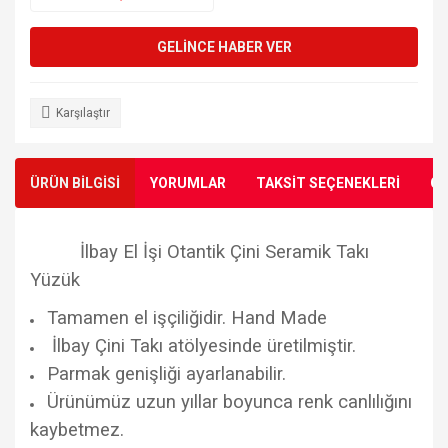
GELİNCE HABER VER
Karşılaştır
ÜRÜN BİLGİSİ
YORUMLAR
TAKSİT SEÇENEKLERİ
ÖN
İlbay El İşi Otantik Çini Seramik Takı
Yüzük
Tamamen el işçiliğidir. Hand Made
İlbay Çini Takı atölyesinde üretilmiştir.
Parmak genişliği ayarlanabilir.
Ürünümüz uzun yıllar boyunca renk canlılığını
kaybetmez.