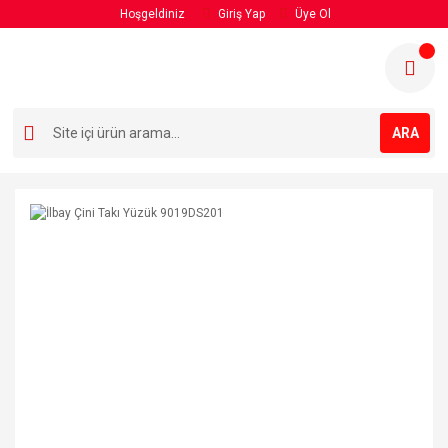
Hoşgeldiniz
Giriş Yap
Üye Ol
ARA