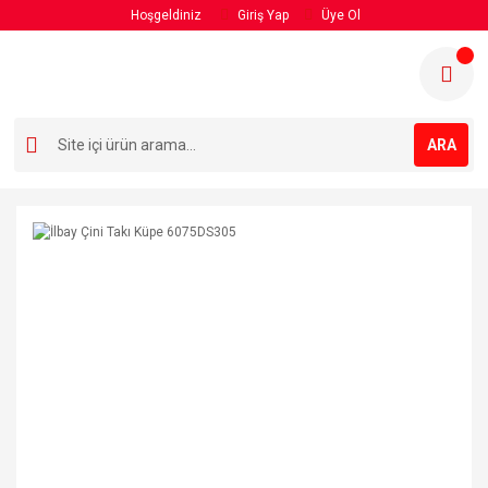
Hoşgeldiniz
Giriş Yap
Üye Ol
ARA