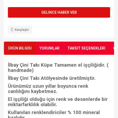
GELİNCE HABER VER
Karşılaştır
ÜRÜN BİLGİSİ
YORUMLAR
TAKSİT SEÇENEKLERİ
ÖN
İlbay Çini Takı Küpe Tamamen el işçiliğidir. (
handmade)
İlbay Çini Takı Atölyesinde üretilmiştir.
Ürünümüz uzun yıllar boyunca renk
canlılığını kaybetmez.
El işçiliği olduğu için renk ve desenlerde bir
miktarfarklılık olabilir.
Kullanılan renklendiriciler % 100 mineral
bazlıdır.