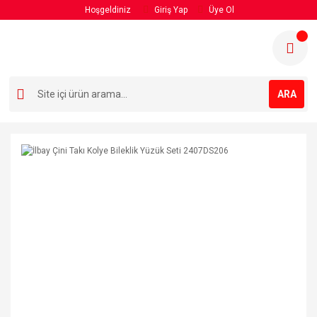
Hoşgeldiniz
Giriş Yap
Üye Ol
ARA