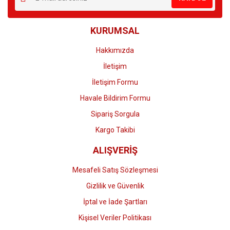
Ürün bilgilerinde hatalar bulunuyor.
Ürün fiyatı diğer sitelerden daha pahalı.
KURUMSAL
Bu ürüne benzer farklı alternatifler olmalı.
Hakkımızda
İletişim
İletişim Formu
Havale Bildirim Formu
Gönder
Sipariş Sorgula
Kargo Takibi
ALIŞVERİŞ
Mesafeli Satış Sözleşmesi
Gizlilik ve Güvenlik
İptal ve İade Şartları
Kişisel Veriler Politikası