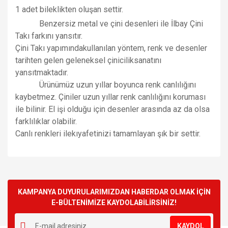
1 adet bileklikten olu
ş
an settir.
Benzersiz metal ve çini desenleri ile
İ
lbay
Ç
ini
Tak
ı
fark
ı
n
ı
yansıtır.
Çini Takı yapımındakullanılan yöntem, renk ve desenler
tarihten gelen geleneksel çiniciliksanatını
yansıtmaktadır.
Ürünümüz uzun yıllar boyunca renk canlılı
ğ
ı
n
ı
kaybetmez.
Ç
iniler uzun y
ı
llar renk canl
ı
l
ı
ğ
ı
n
ı
korumas
ı
ile bilinir. El i
ş
i oldu
ğ
u i
ç
in desenler aras
ı
nda az da olsa
farkl
ı
l
ı
klar olabilir.
Canlı renkleri ilekıyafetinizi tamamlayan
ş
ı
k bir settir.
Bu ürünün fiyat bilgisi, resim, ürün açıklamalarında ve diğer
konularda yetersiz gördüğünüz noktaları öneri formunu
Bu ürüne ilk yorumu siz yapın!
kullanarak tarafımıza iletebilirsiniz.
Görüş ve önerileriniz için teşekkür ederiz.
KAMPANYA DUYURULARIMIZDAN HABERDAR OLMAK İÇİN
Yorum Yaz
E-BÜLTENİMİZE KAYDOLABİLİRSİNİZ!
Ürün resmi kalitesiz, bozuk veya görüntülenemiyor.
Ürün açıklamasında eksik bilgiler bulunuyor.
KAYDOL