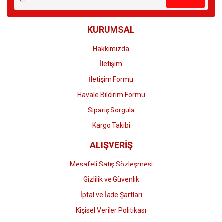
Ürün açıklamasında eksik bilgiler bulunuyor.
Ürün bilgilerinde hatalar bulunuyor.
KURUMSAL
Ürün fiyatı diğer sitelerden daha pahalı.
Bu ürüne benzer farklı alternatifler olmalı.
Hakkımızda
İletişim
İletişim Formu
Havale Bildirim Formu
Gönder
Sipariş Sorgula
Kargo Takibi
ALIŞVERİŞ
Mesafeli Satış Sözleşmesi
Gizlilik ve Güvenlik
İptal ve İade Şartları
Kişisel Veriler Politikası