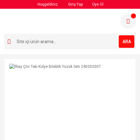
Hoşgeldiniz
Giriş Yap
Üye Ol
ARA