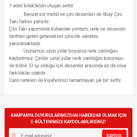
1 adet bileklikten olu
ş
an settir.
Benzersiz metal ve çini desenleri ile
İ
lbay
Ç
ini
Tak
ı
fark
ı
n
ı
yansıtır.
Çini Takı yapımında kullanılan yöntem, renk ve desenler
tarihten gelen geleneksel çinicilik sanatını
yansıtmaktadır.
Ürünümüz uzun yıllar boyunca renk canlılı
ğ
ı
n
ı
kaybetmez.
Ç
iniler uzun y
ı
llar renk canl
ı
l
ı
ğ
ı
n
ı
korumas
ı
ile bilinir. El i
ş
i oldu
ğ
u i
ç
in desenler aras
ı
nda az da olsa
farkl
ı
l
ı
klar olabilir.
Canlı renkleri ile kıyafetinizi tamamlayan
ş
ı
k bir settir.
Bu ürünün fiyat bilgisi, resim, ürün açıklamalarında ve diğer
konularda yetersiz gördüğünüz noktaları öneri formunu
Bu ürüne ilk yorumu siz yapın!
kullanarak tarafımıza iletebilirsiniz.
Görüş ve önerileriniz için teşekkür ederiz.
KAMPANYA DUYURULARIMIZDAN HABERDAR OLMAK İÇİN
E-BÜLTENİMİZE KAYDOLABİLİRSİNİZ!
Yorum Yaz
Ürün resmi kalitesiz, bozuk veya görüntülenemiyor.
KAYDOL