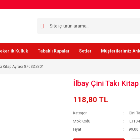
ekerlik Küllük
Tabaklı Kupalar
Setler
Müşterilerimiz Anl
akı Kitap Ayracı 8703DS301
İlbay Çini Takı Kit
118,80 TL
Kategori
Çini Ta
Stok Kodu
i_T10
Fiyat
99,00 