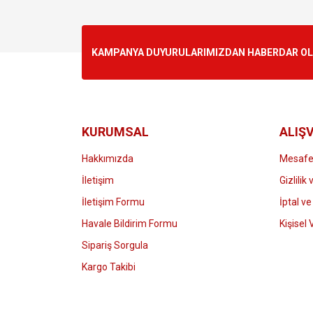
Görüş ve önerileriniz için teşekkür ederiz.
Ürün resmi kalitesiz, bozuk veya görüntülenemiyo
KAMPANYA DUYURULARIMIZDAN HABERDAR OLMA
Ürün açıklamasında eksik bilgiler bulunuyor.
Ürün bilgilerinde hatalar bulunuyor.
Ürün fiyatı diğer sitelerden daha pahalı.
Bu ürüne benzer farklı alternatifler olmalı.
KURUMSAL
ALIŞV
Hakkımızda
Mesafel
İletişim
Gizlilik
İletişim Formu
İptal ve
Havale Bildirim Formu
Kişisel 
Sipariş Sorgula
Kargo Takibi