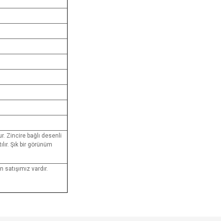
r. Zincire bağlı desenli
ılır. Şık bir görünüm
 satışımız vardır.
e diğer konularda yetersiz gördüğünüz noktaları öneri formunu kullanarak tarafımı