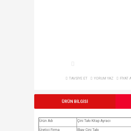
TAVSİYE ET
YORUM YAZ
FİYAT 
ÜRÜN BİLGİSİ
Ürün Adı
Çini Takı Kitap Ayracı
Üretici Firma
İlbay Çini Takı