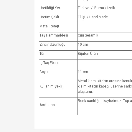
Üretildiği Yer
Türkiye / Bursa / İznik
Üretim Şekli
El İşi / Hand Made
Metal Rengi
Taş Hammaddesi
Çini Seramik
Zincir Uzunluğu
10 cm
Tür
Bijuteri Ürün
İç Taş Ebatı
Boyu
11 cm
Metal kısmı kitabın arasına konulu
Kullanım Şekli
kısım kitabın kapağı üzerine sarkıt
oluşturur.
Renk canlılığını kaybetmez. Toptan
Açıklama
Bu ürünün fiyat bilgisi, resim, ürün açıklamalarında v