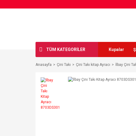
TÜM KATEGORİLER
Kupalar
Ş
Anasayfa
Çini Takı
Çini Takı kitap Ayracı
İlbay Çini T