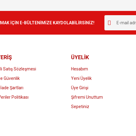
Bu ürüne ilk yorumu siz yapın!
r.
K İÇİN E-BÜLTENİMİZE KAYDOLABİLİRSİNİZ!
Yorum Yaz
ERİŞ
ÜYELİK
i Satış Sözleşmesi
Hesabım
 ve Güvenlik
Yeni Üyelik
 İade Şartları
Üye Girişi
Gönder
Veriler Politikası
Şifremi Unuttum
Sepetiniz