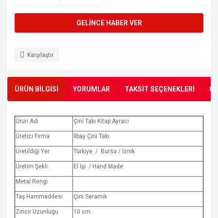
GELİNCE HABER VER
Karşılaştır
ÜRÜN BİLGİSİ
YORUMLAR
TAKSİT SEÇENEKLERİ
ÖN
Ürün Adı
Çini Takı Kitap Ayracı
Üretici Firma
İlbay Çini Takı
Üretildiği Yer
Türkiye / Bursa / İznik
Üretim Şekli
El İşi / Hand Made
Metal Rengi
Taş Hammaddesi
Çini Seramik
Zincir Uzunluğu
10 cm