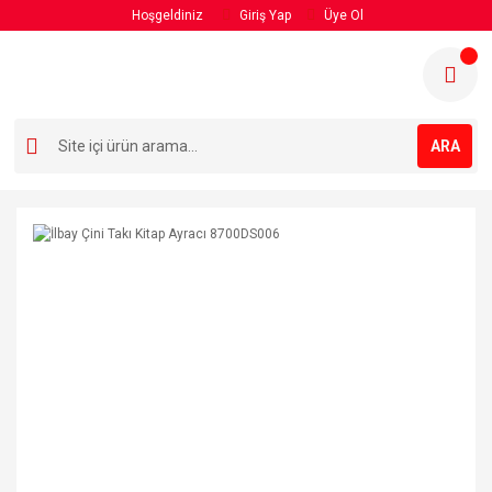
Hoşgeldiniz
Giriş Yap
Üye Ol
ARA