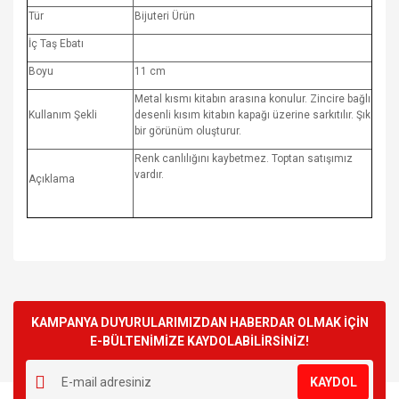
Tür
Bijuteri Ürün
İç Taş Ebatı
Boyu
11 cm
Metal kısmı kitabın arasına konulur. Zincire bağlı
Kullanım Şekli
desenli kısım kitabın kapağı üzerine sarkıtılır. Şık
bir görünüm oluşturur.
Renk canlılığını kaybetmez. Toptan satışımız
vardır.
Açıklama
Bu ürünün fiyat bilgisi, resim, ürün açıklamalarında ve diğer
konularda yetersiz gördüğünüz noktaları öneri formunu
Bu ürüne ilk yorumu siz yapın!
kullanarak tarafımıza iletebilirsiniz.
Görüş ve önerileriniz için teşekkür ederiz.
KAMPANYA DUYURULARIMIZDAN HABERDAR OLMAK İÇİN
E-BÜLTENİMİZE KAYDOLABİLİRSİNİZ!
Yorum Yaz
Ürün resmi kalitesiz, bozuk veya görüntülenemiyor.
KAYDOL
Ürün açıklamasında eksik bilgiler bulunuyor.