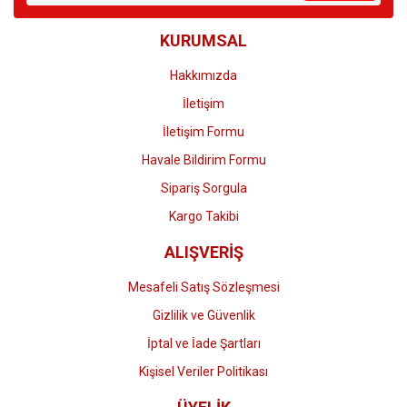
Ürün bilgilerinde hatalar bulunuyor.
KURUMSAL
Ürün fiyatı diğer sitelerden daha pahalı.
Bu ürüne benzer farklı alternatifler olmalı.
Hakkımızda
İletişim
İletişim Formu
Havale Bildirim Formu
Gönder
Sipariş Sorgula
Kargo Takibi
ALIŞVERİŞ
Mesafeli Satış Sözleşmesi
Gizlilik ve Güvenlik
İptal ve İade Şartları
Kişisel Veriler Politikası