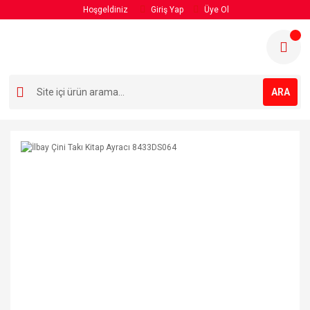
Hoşgeldiniz
Giriş Yap
Üye Ol
ARA