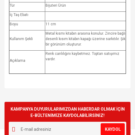
Tür
Bijuteri Ürün
İç Taş Ebatı
Boyu
11 cm
Metal kısmı kitabın arasına konulur. Zincire bağlı
Kullanım Şekli
desenli kısım kitabın kapağı üzerine sarkıtılır. Şık
bir görünüm oluşturur.
Renk canlılığını kaybetmez. Toptan satışımız
vardır.
Açıklama
Bu ürünün fiyat bilgisi, resim, ürün açıklamalarında ve diğer
konularda yetersiz gördüğünüz noktaları öneri formunu
Bu ürüne ilk yorumu siz yapın!
kullanarak tarafımıza iletebilirsiniz.
Görüş ve önerileriniz için teşekkür ederiz.
KAMPANYA DUYURULARIMIZDAN HABERDAR OLMAK İÇİN
E-BÜLTENİMİZE KAYDOLABİLİRSİNİZ!
Yorum Yaz
Ürün resmi kalitesiz, bozuk veya görüntülenemiyor.
KAYDOL
Ürün açıklamasında eksik bilgiler bulunuyor.