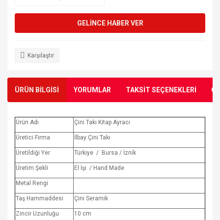
GELİNCE HABER VER
Karşılaştır
ÜRÜN BİLGİSİ
YORUMLAR
TAKSİT SEÇENEKLERİ
ÖN
Ürün Adı
Çini Takı Kitap Ayracı
Üretici Firma
İlbay Çini Takı
Üretildiği Yer
Türkiye / Bursa / İznik
Üretim Şekli
El İşi / Hand Made
Metal Rengi
Taş Hammaddesi
Çini Seramik
Zincir Uzunluğu
10 cm