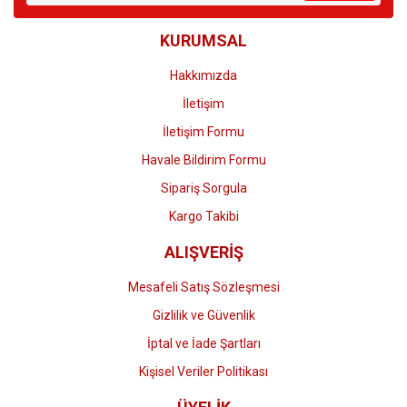
Ürün bilgilerinde hatalar bulunuyor.
KURUMSAL
Ürün fiyatı diğer sitelerden daha pahalı.
Bu ürüne benzer farklı alternatifler olmalı.
Hakkımızda
İletişim
İletişim Formu
Havale Bildirim Formu
Gönder
Sipariş Sorgula
Kargo Takibi
ALIŞVERİŞ
Mesafeli Satış Sözleşmesi
Gizlilik ve Güvenlik
İptal ve İade Şartları
Kişisel Veriler Politikası